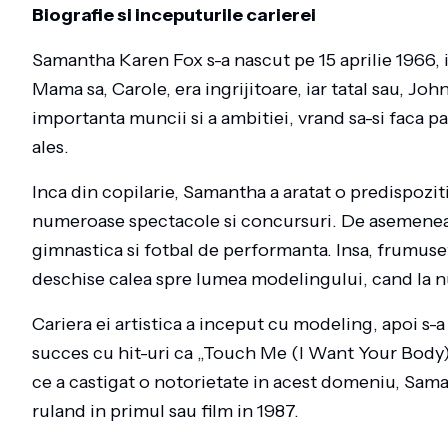
Biografie si inceputurile carierei
Samantha Karen Fox s-a nascut pe 15 aprilie 1966, i
Mama sa, Carole, era ingrijitoare, iar tatal sau, Joh
importanta muncii si a ambitiei, vrand sa-si faca pa
ales.
Inca din copilarie, Samantha a aratat o predispozit
numeroase spectacole si concursuri. De asemenea, a
gimnastica si fotbal de performanta. Insa, frumuset
deschise calea spre lumea modelingului, cand la nu
Cariera ei artistica a inceput cu modeling, apoi s-
succes cu hit-uri ca „Touch Me (I Want Your Body
ce a castigat o notorietate in acest domeniu, Sama
ruland in primul sau film in 1987.