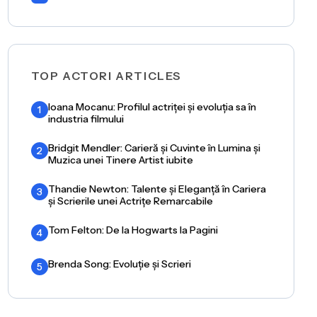
TOP ACTORI ARTICLES
Ioana Mocanu: Profilul actriței și evoluția sa în
1
industria filmului
Bridgit Mendler: Carieră și Cuvinte în Lumina și
2
Muzica unei Tinere Artist iubite
Thandie Newton: Talente și Eleganță în Cariera
3
și Scrierile unei Actrițe Remarcabile
Tom Felton: De la Hogwarts la Pagini
4
Brenda Song: Evoluție și Scrieri
5