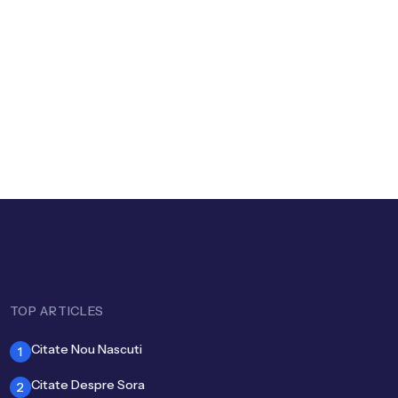
i: Cariera și
ței în
ului
TOP ARTICLES
Citate Nou Nascuti
1
Citate Despre Sora
2