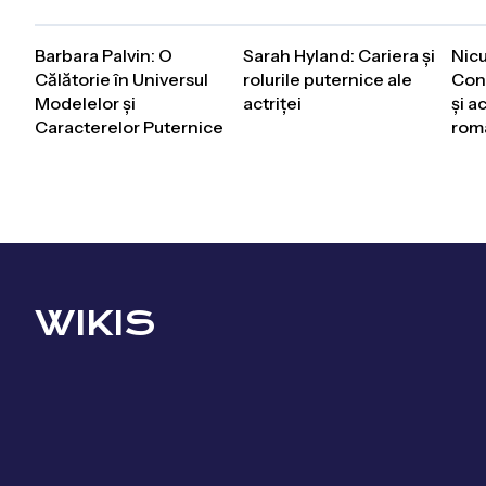
Barbara Palvin: O
Sarah Hyland: Cariera și
Nicu
Călătorie în Universul
rolurile puternice ale
Cont
Modelelor și
actriței
și a
Caracterelor Puternice
rom
WIKIS