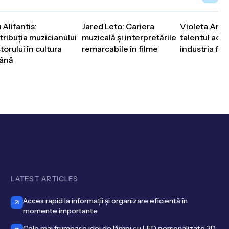
 Alifantis:
Jared Leto: Cariera
Violeta Andre
ribuția muzicianului
muzicală și interpretările
talentul actri
ctorului în cultura
remarcabile în filme
industria film
ână
LATEST ARTICLES
Acces rapid la informații și organizare eficientă în
momente importante
Cele mai frumoase idei de lămpi cu LED personalizate 3D