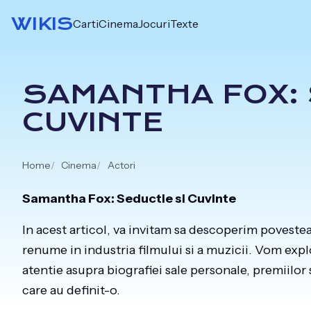
Skip
WIKIS
Carti
Cinema
Jocuri
Texte
to
content
SAMANTHA FOX: 
CUVINTE
Home
Cinema
Actori
Samantha Fox: Seductie si Cuvinte
In acest articol, va invitam sa descoperim povestea
renume in industria filmului si a muzicii. Vom explo
atentie asupra biografiei sale personale, premiilor s
care au definit-o.