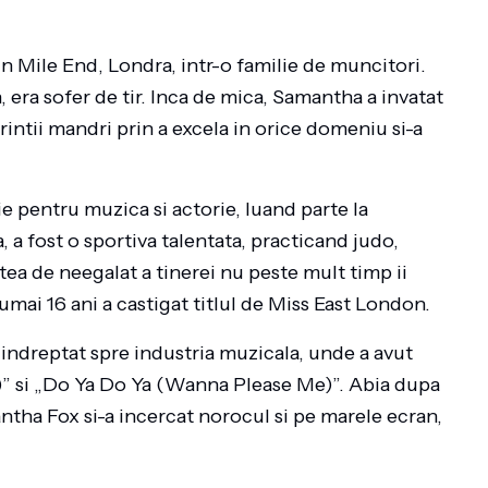
n Mile End, Londra, intr-o familie de muncitori.
n, era sofer de tir. Inca de mica, Samantha a invatat
rintii mandri prin a excela in orice domeniu si-a
ie pentru muzica si actorie, luand parte la
 fost o sportiva talentata, practicand judo,
ea de neegalat a tinerei nu peste mult timp ii
mai 16 ani a castigat titlul de Miss East London.
a indreptat spre industria muzicala, unde a avut
)” si „Do Ya Do Ya (Wanna Please Me)”. Abia dupa
ntha Fox si-a incercat norocul si pe marele ecran,