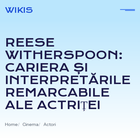
Skip
WIKIS
to
content
REESE
WITHERSPOON:
CARIERA ȘI
INTERPRETĂRILE
REMARCABILE
ALE ACTRIȚEI
Home
Cinema
Actori