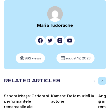
Maria Tudorache
982 views
august 17, 2023
RELATED ARTICLES
Sandra Izbașa: Cariera și
Kamara: De la muzică la
Angela
performanțele
actorie
și inte
remarcabile ale
remarc