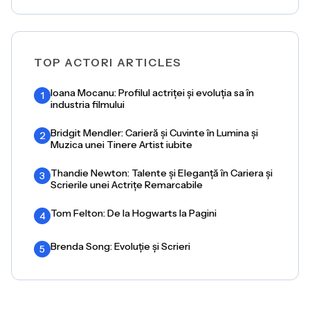
TOP ACTORI ARTICLES
Ioana Mocanu: Profilul actriței și evoluția sa în
1
industria filmului
Bridgit Mendler: Carieră și Cuvinte în Lumina și
2
Muzica unei Tinere Artist iubite
Thandie Newton: Talente și Eleganță în Cariera și
3
Scrierile unei Actrițe Remarcabile
Tom Felton: De la Hogwarts la Pagini
4
Brenda Song: Evoluție și Scrieri
5