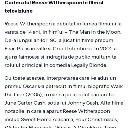
Cariera lui Reese Witherspoon in film si
televiziune
Reese Witherspoon a debutat in lumea filmului la
varsta de 14 ani, in film”ul – The Man in the Moon.
De-a lungul anilor ’90, a jucat in filme precum
Fear, Pleasantville si Cruel Intentions. In 2001, a
ajuns faimoasa si indragita de public multumita
rolului principal in comedia Legally Blonde.
Cu toate acestea, interpretarea care i-a adus un
premiu Oscar s-a petrecut in filmul biografic Walk
the Line (2005), in care a jucat rolul cantaretei
June Carter Cash, sotia lui Johnny Cash. Alte filme
notabile in care a aparut Reese Witherspoon
includ Sweet Home Alabama, Four Christmases,
Water for Elephants, Wild si A Wrinkle in Time.