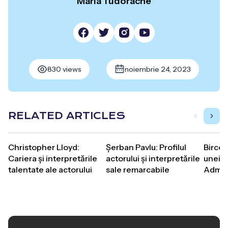
Maria Tudorache
830 views
noiembrie 24, 2023
RELATED ARTICLES
Christopher Lloyd:
Șerban Pavlu: Profilul
Birce 
Cariera și interpretările
actorului și interpretările
unei A
talentate ale actorului
sale remarcabile
Admir