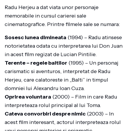
Radu Herjeu a dat viata unor personaje
memorabile in cursul carierei sale
cinematografice. Printre filmele sale se numara:
Sosesc lunea dimineata
(1994) – Radu atinsese
notorietatea odata cu interpretarea lui Don Juan
in acest film regizat de Lucian Pintilie.
Terente – regele baltilor
(1995) – Un personaj
carismatic si aventuros, interpretat de Radu
Herjeu, care calatoreste in „Balti” in timpul
domniei lui Alexandru Ioan Cuza.
Oprirea voluntara
(2000) – Film in care Radu
interpreteaza rolul principal al lui Toma.
Cateva convorbiri despre nimic
(2003) – In
acest film interesant, actorul interpreteaza rolul
unui personaj misterios si enigmatic.