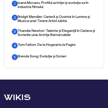
Ioana Mocanu: Profilul actriței și evoluția sa în
1
industria filmului
Bridgit Mendler: Carieră și Cuvinte în Lumina și
2
Muzica unei Tinere Artist iubite
Thandie Newton: Talente și Eleganță în Cariera și
3
Scrierile unei Actrițe Remarcabile
Tom Felton: De la Hogwarts la Pagini
4
Brenda Song: Evoluție și Scrieri
5
WIKIS