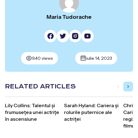
Maria Tudorache
940 views
iulie 14, 2023
RELATED ARTICLES
Lily Collins: Talentul și
Sarah Hyland: Cariera și
Christ
frumusețea unei actrițe
rolurile puternice ale
Carier
în ascensiune
actriței
regizo
filmulu