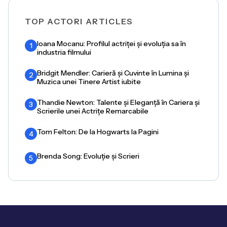
TOP ACTORI ARTICLES
Ioana Mocanu: Profilul actriței și evoluția sa în
1
industria filmului
Bridgit Mendler: Carieră și Cuvinte în Lumina și
2
Muzica unei Tinere Artist iubite
Thandie Newton: Talente și Eleganță în Cariera și
3
Scrierile unei Actrițe Remarcabile
Tom Felton: De la Hogwarts la Pagini
4
Brenda Song: Evoluție și Scrieri
5