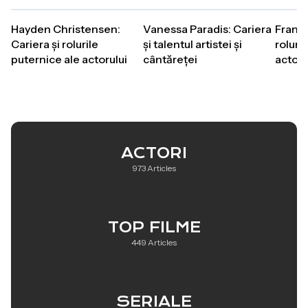
Hayden Christensen:
Vanessa Paradis: Cariera
Franco
Cariera și rolurile
și talentul artistei și
roluri
puternice ale actorului
cântăreței
actoru
ACTORI
973 Articles
TOP FILME
449 Articles
SERIALE