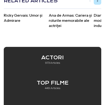
RELATED ARTICLES
Ricky Gervais: Umor și
Ana de Armas: Cariera și
Diana
Admirare
rolurile memorabile ale
modell
actriței
industr
ACTORI
973 Articles
TOP FILME
449 Articles