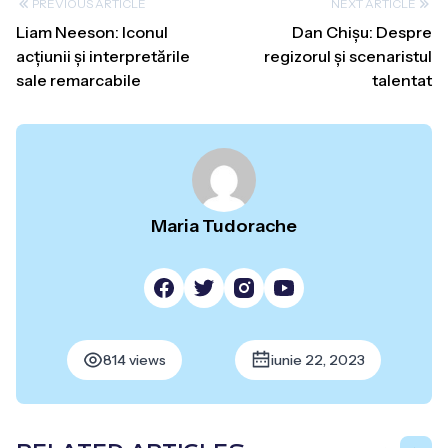
PREVIOUS ARTICLE
NEXT ARTICLE
Liam Neeson: Iconul
Dan Chișu: Despre
acțiunii și interpretările
regizorul și scenaristul
sale remarcabile
talentat
Maria Tudorache
814 views
iunie 22, 2023