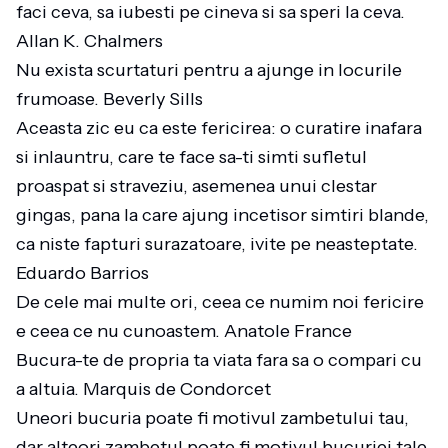
faci ceva, sa iubesti pe cineva si sa speri la ceva.
Allan K. Chalmers
Nu exista scurtaturi pentru a ajunge in locurile
frumoase. Beverly Sills
Aceasta zic eu ca este fericirea: o curatire inafara
si inlauntru, care te face sa-ti simti sufletul
proaspat si straveziu, asemenea unui clestar
gingas, pana la care ajung incetisor simtiri blande,
ca niste fapturi surazatoare, ivite pe neasteptate.
Eduardo Barrios
De cele mai multe ori, ceea ce numim noi fericire
e ceea ce nu cunoastem. Anatole France
Bucura-te de propria ta viata fara sa o compari cu
a altuia. Marquis de Condorcet
Uneori bucuria poate fi motivul zambetului tau,
dar alteori zambetul poate fi motivul bucuriei tale.