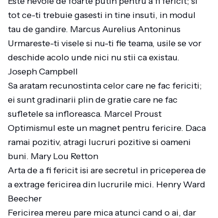
Este nevoie de foarte putin pentru a fi fericit; si
tot ce-ti trebuie gasesti in tine insuti, in modul
tau de gandire. Marcus Aurelius Antoninus
Urmareste-ti visele si nu-ti fie teama, usile se vor
deschide acolo unde nici nu stii ca existau.
Joseph Campbell
Sa aratam recunostinta celor care ne fac fericiti;
ei sunt gradinarii plin de gratie care ne fac
sufletele sa infloreasca. Marcel Proust
Optimismul este un magnet pentru fericire. Daca
ramai pozitiv, atragi lucruri pozitive si oameni
buni. Mary Lou Retton
Arta de a fi fericit isi are secretul in priceperea de
a extrage fericirea din lucrurile mici. Henry Ward
Beecher
Fericirea mereu pare mica atunci cand o ai, dar