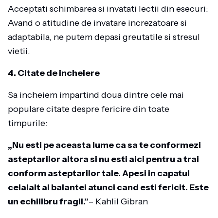
Acceptati schimbarea si invatati lectii din esecuri:
Avand o atitudine de invatare increzatoare si
adaptabila, ne putem depasi greutatile si stresul
vietii.
4. Citate de incheiere
Sa incheiem impartind doua dintre cele mai
populare citate despre fericire din toate
timpurile:
„Nu esti pe aceasta lume ca sa te conformezi
asteptarilor altora si nu esti aici pentru a trai
conform asteptarilor tale. Apesi in capatul
celalalt al balantei atunci cand esti fericit. Este
un echilibru fragil.”
– Kahlil Gibran