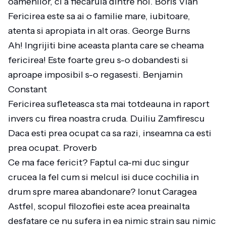
oamenilor, ci a fiecaruia dintre noi. Boris Vian
Fericirea este sa ai o familie mare, iubitoare,
atenta si apropiata in alt oras. George Burns
Ah! Ingrijiti bine aceasta planta care se cheama
fericirea! Este foarte greu s-o dobandesti si
aproape imposibil s-o regasesti. Benjamin
Constant
Fericirea sufleteasca sta mai totdeauna in raport
invers cu firea noastra cruda. Duiliu Zamfirescu
Daca esti prea ocupat ca sa razi, inseamna ca esti
prea ocupat. Proverb
Ce ma face fericit? Faptul ca-mi duc singur
crucea la fel cum si melcul isi duce cochilia in
drum spre marea abandonare? Ionut Caragea
Astfel, scopul filozofiei este acea preainalta
desfatare ce nu sufera in ea nimic strain sau nimic