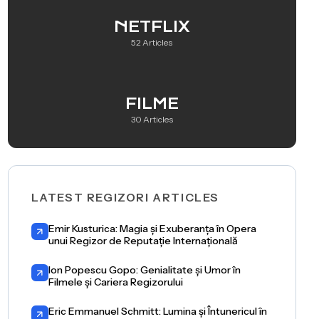
NETFLIX
52 Articles
FILME
30 Articles
LATEST REGIZORI ARTICLES
Emir Kusturica: Magia și Exuberanța în Opera
unui Regizor de Reputație Internațională
Ion Popescu Gopo: Genialitate și Umor în
Filmele și Cariera Regizorului
Eric Emmanuel Schmitt: Lumina și Întunericul în