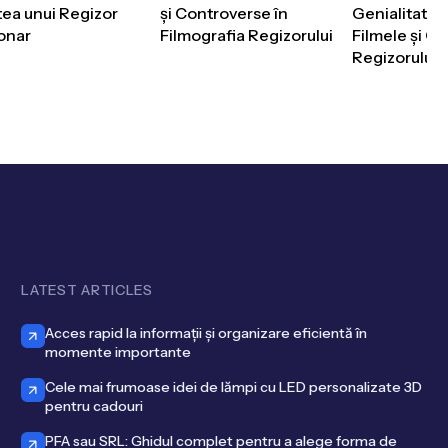
ea unui Regizor
și Controverse în
Genialitate ș
onar
Filmografia Regizorului
Filmele și Ca
Regizorului
LATEST ARTICLES
Acces rapid la informații și organizare eficientă în
momente importante
Cele mai frumoase idei de lămpi cu LED personalizate 3D
pentru cadouri
PFA sau SRL: Ghidul complet pentru a alege forma de