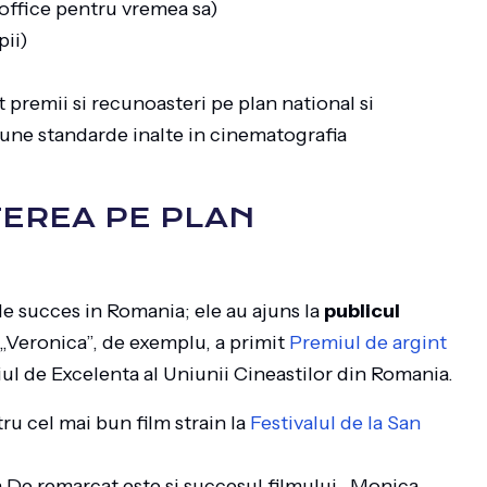
office pentru vremea sa)
pii)
 premii si recunoasteri pe plan national si
pune standarde inalte in cinematografia
EREA PE PLAN
de succes in Romania; ele au ajuns la
publicul
 „Veronica”, de exemplu, a primit
Premiul de argint
ul de Excelenta al Uniunii Cineastilor din Romania.
ru cel mai bun film strain la
Festivalul de la San
.De remarcat este si succesul filmului „Monica,