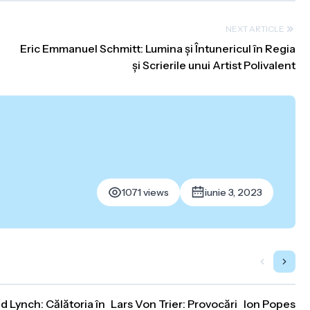
NEXT ARTICLE
Eric Emmanuel Schmitt: Lumina și Întunericul în Regia
și Scrierile unui Artist Polivalent
1071 views
iunie 3, 2023
d Lynch: Călătoria în
Lars Von Trier: Provocări
Ion Popescu