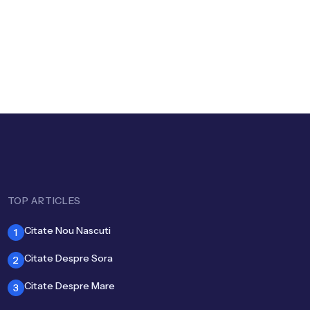
i Umor în
riera
TOP ARTICLES
Citate Nou Nascuti
1
Citate Despre Sora
2
Citate Despre Mare
3