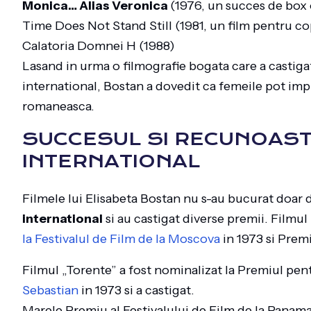
Monica… Alias Veronica
(1976, un succes de box 
Time Does Not Stand Still (1981, un film pentru co
Calatoria Domnei H (1988)
Lasand in urma o filmografie bogata care a castigat
international, Bostan a dovedit ca femeile pot im
romaneasca.
SUCCESUL SI RECUNOAST
INTERNATIONAL
Filmele lui Elisabeta Bostan nu s-au bucurat doar 
international
si au castigat diverse premii. Filmul
la Festivalul de Film de la Moscova
in 1973 si Premi
Filmul „Torente” a fost nominalizat la Premiul pent
Sebastian
in 1973 si a castigat.
Marele Premiu al Festivalului de Film de la Panama