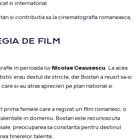
cat si internatonal.
tan si contributia sa la cinematografia romaneasca,
GIA DE FILM
rafie in perioada lui
Nicolae Ceausescu
. La acea
stic erau destul de stricte, dar Bostan a reusit sa-si
e care si-au atras aprecieri pe plan national si
ost prima femeie care a regizat un film romanesc, o
 talentate in domeniu. Bostan este recunoscuta
e sale, preocuparea sa constanta pentru destinul
erea tinerelor talente.