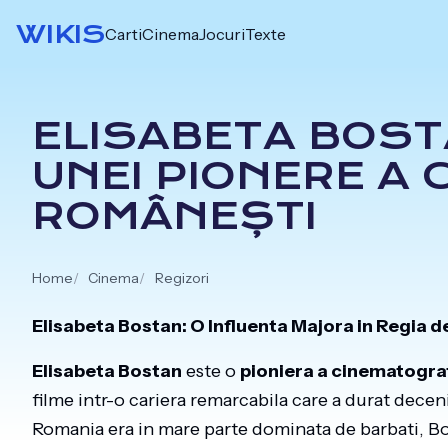
Skip
WIKIS
Carti
Cinema
Jocuri
Texte
to
content
ELISABETA BOST
UNEI PIONERE A 
ROMÂNEȘTI
Home
Cinema
Regizori
Elisabeta Bostan: O Influenta Majora in Regia
Elisabeta Bostan
este o
pioniera a cinematogra
filme intr-o cariera remarcabila care a durat deceni
Romania era in mare parte dominata de barbati, Bo