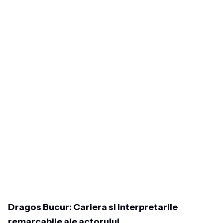
Dragos Bucur: Cariera si interpretarile
remarcabile ale actorului