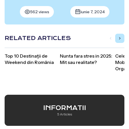
562 views
iunie 7, 2024
RELATED ARTICLES
Top 10 Destinații de
Nunta fara stres in 2025:
Cele M
Weekend din România
Mit sau realitate?
Mobil
Organ
INFORMATII
5 Articles