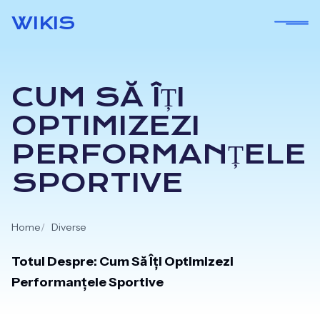
Skip
WIKIS
to
content
CUM SĂ ÎȚI
OPTIMIZEZI
PERFORMANȚELE
SPORTIVE
Home
Diverse
Totul Despre: Cum Să Îți Optimizezi
Performanțele Sportive