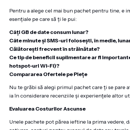
Pentru a alege cel mai bun pachet pentru tine, e imp
esențiale pe care să ți le pui:
Câți GB de date consum lunar?
Câte minute și SMS-uri folosești, în medie, luna
Călătorești frecvent în străinătate?
Ce tip de beneficii suplimentare ar fi important
hotspot-uri Wi-Fi)?
Compararea Ofertele pe Piețe
Nu te grăbi să alegi primul pachet care ți se pare 
ia în considerare recenziile și experiențele altor uti
Evaluarea Costurilor Ascunse
Unele pachete pot părea ieftine la prima vedere, 