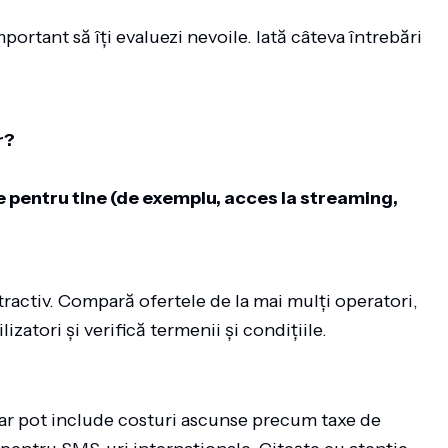
ortant să îți evaluezi nevoile. Iată câteva întrebări
r?
e pentru tine (de exemplu, acces la streaming,
atractiv. Compară ofertele de la mai mulți operatori,
lizatori și verifică termenii și condițiile.
dar pot include costuri ascunse precum taxe de