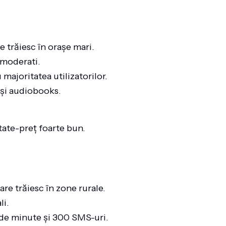
re trăiesc în orașe mari.
i moderati.
 majoritatea utilizatorilor.
 și audiobooks.
tate-preț foarte bun.
are trăiesc în zone rurale.
li.
 de minute și 300 SMS-uri.