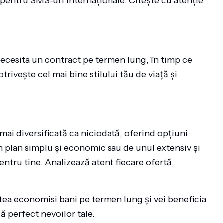
e pentru SMS-uri internaționale. Citește cu atenție
necesita un contract pe termen lung, în timp ce
otrivește cel mai bine stilului tău de viață și
mai diversificată ca niciodată, oferind opțiuni
 un plan simplu și economic sau de unul extensiv și
entru tine. Analizează atent fiecare ofertă,
utea economisi bani pe termen lung și vei beneficia
ă perfect nevoilor tale.