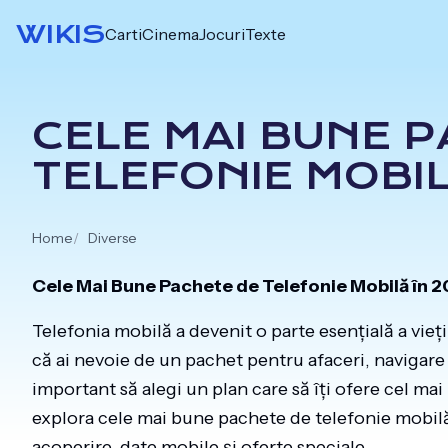
Skip
WIKIS
Carti
Cinema
Jocuri
Texte
to
content
CELE MAI BUNE 
TELEFONIE MOBIL
Home
Diverse
Cele Mai Bune Pachete de Telefonie Mobilă în 
Telefonia mobilă a devenit o parte esențială a vieți
că ai nevoie de un pachet pentru afaceri, navigare 
important să alegi un plan care să îți ofere cel mai
explora cele mai bune pachete de telefonie mobilă
acoperire, date mobile și oferte speciale.