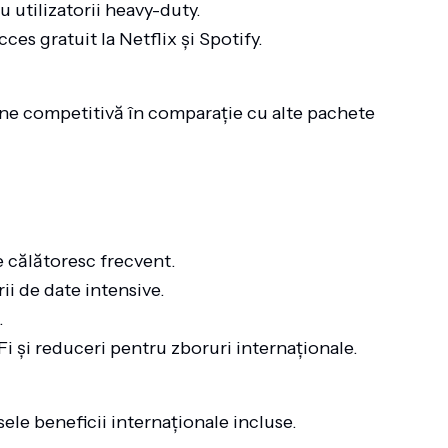
ru utilizatorii heavy-duty.
cces gratuit la Netflix și Spotify.
iune competitivă în comparație cu alte pachete
re călătoresc frecvent.
rii de date intensive.
.
Fi și reduceri pentru zboruri internaționale.
ele beneficii internaționale incluse.