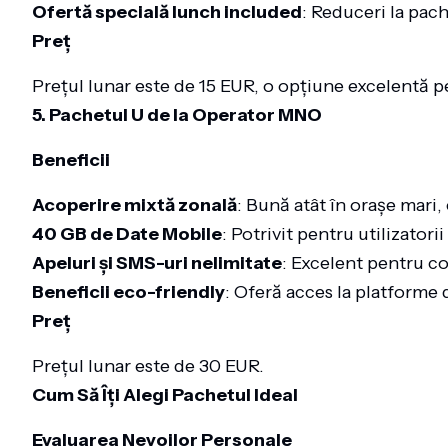
Ofertă specială lunch included
: Reduceri la pach
Preț
Prețul lunar este de 15 EUR, o opțiune excelentă p
5. Pachetul U de la Operator MNO
Beneficii
Acoperire mixtă zonală
: Bună atât în orașe mari, 
40 GB de Date Mobile
: Potrivit pentru utilizatorii 
Apeluri și SMS-uri nelimitate
: Excelent pentru c
Beneficii eco-friendly
: Oferă acces la platforme 
Preț
Prețul lunar este de 30 EUR.
Cum Să Îți Alegi Pachetul Ideal
Evaluarea Nevoilor Personale