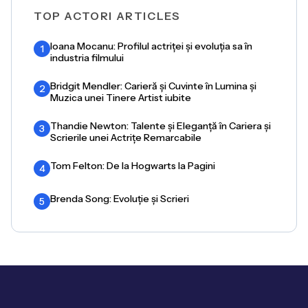
TOP ACTORI ARTICLES
Ioana Mocanu: Profilul actriței și evoluția sa în
1
industria filmului
Bridgit Mendler: Carieră și Cuvinte în Lumina și
2
Muzica unei Tinere Artist iubite
Thandie Newton: Talente și Eleganță în Cariera și
3
Scrierile unei Actrițe Remarcabile
Tom Felton: De la Hogwarts la Pagini
4
Brenda Song: Evoluție și Scrieri
5