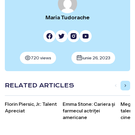
Maria Tudorache
720 views
iunie 26, 2023
RELATED ARTICLES
Florin Piersic, Jr.: Talent
Emma Stone: Cariera și
Megan
Apreciat
farmecul actriței
talent
americane
cinem