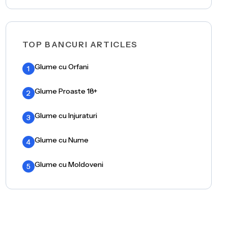
TOP BANCURI ARTICLES
Glume cu Orfani
1
Glume Proaste 18+
2
Glume cu Injuraturi
3
Glume cu Nume
4
Glume cu Moldoveni
5