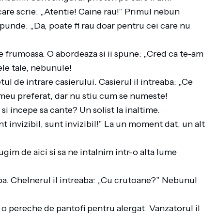
are scrie: „Atentie! Caine rau!” Primul nebun
aspunde: „Da, poate fi rau doar pentru cei care nu
e frumoasa. O abordeaza si ii spune: „Cred ca te-am
ele tale, nebunule!
ul de intrare casierului. Casierul il intreaba: „Ce
 meu preferat, dar nu stiu cum se numeste!
i incepe sa cante? Un solist la inaltime.
t invizibil, sunt invizibil!” La un moment dat, un alt
gim de aici si sa ne intalnim intr-o alta lume
a. Chelnerul il intreaba: „Cu crutoane?” Nebunul
o pereche de pantofi pentru alergat. Vanzatorul il