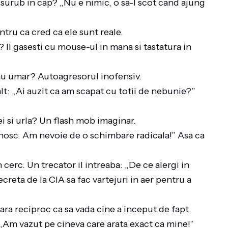
surub in cap? „Nu e nimic, o sa-l scot cand ajung
tru ca cred ca ele sunt reale.
 Il gasesti cu mouse-ul in mana si tastatura in
au umar? Autoagresorul inofensiv.
alt: „Ai auzit ca am scapat cu totii de nebunie?”
i si urla? Un flash mob imaginar.
nosc. Am nevoie de o schimbare radicala!” Asa ca
cerc. Un trecator il intreaba: „De ce alergi in
eta de la CIA sa fac vartejuri in aer pentru a
ra reciproc ca sa vada cine a inceput de fapt.
 „Am vazut pe cineva care arata exact ca mine!”