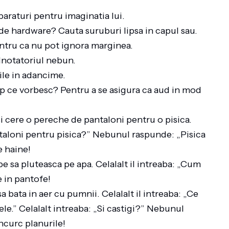
raturi pentru imaginatia lui.
e hardware? Cauta suruburi lipsa in capul sau.
entru ca nu pot ignora marginea.
Inotatoriul nebun.
rile in adancime.
p ce vorbesc? Pentru a se asigura ca aud in mod
 cere o pereche de pantaloni pentru o pisica.
ntaloni pentru pisica?” Nebunul raspunde: „Pisica
e haine!
e sa pluteasca pe apa. Celalalt il intreaba: „Cum
e in pantofe!
 bata in aer cu pumnii. Celalalt il intreaba: „Ce
e.” Celalalt intreaba: „Si castigi?” Nebunul
ncurc planurile!