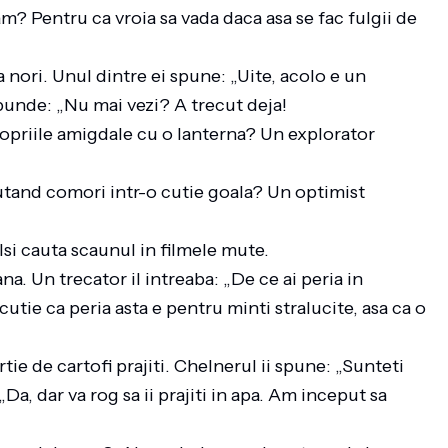
? Pentru ca vroia sa vada daca asa se fac fulgii de
a nori. Unul dintre ei spune: „Uite, acolo e un
spunde: „Nu mai vezi? A trecut deja!
opriile amigdale cu o lanterna? Un explorator
tand comori intr-o cutie goala? Un optimist
Isi cauta scaunul in filmele mute.
a. Un trecator il intreaba: „De ce ai peria in
tie ca peria asta e pentru minti stralucite, asa ca o
ie de cartofi prajiti. Chelnerul ii spune: „Sunteti
Da, dar va rog sa ii prajiti in apa. Am inceput sa