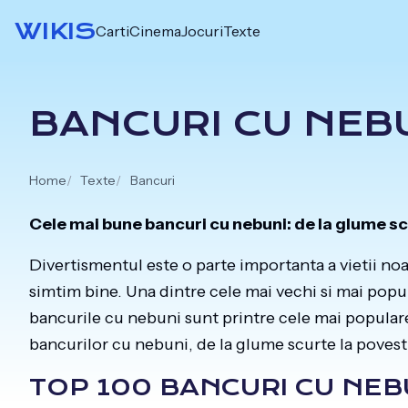
Skip
WIKIS
Carti
Cinema
Jocuri
Texte
to
content
BANCURI CU NEB
Home
Texte
Bancuri
Cele mai bune bancuri cu nebuni: de la glume s
Divertismentul este o parte importanta a vietii no
simtim bine. Una dintre cele mai vechi si mai popu
bancurile cu nebuni sunt printre cele mai populare 
bancurilor cu nebuni, de la glume scurte la poves
TOP 100 BANCURI CU NEB