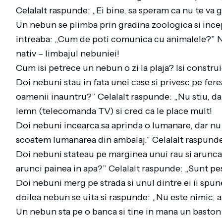
Celalalt raspunde: „Ei bine, sa speram ca nu te va ga
Un nebun se plimba prin gradina zoologica si incep
intreaba: „Cum de poti comunica cu animalele?” N
nativ – limbajul nebuniei!
Cum isi petrece un nebun o zi la plaja? Isi constru
Doi nebuni stau in fata unei case si privesc pe fere
oamenii inauntru?” Celalalt raspunde: „Nu stiu, dar
lemn (telecomanda TV) si cred ca le place mult!
Doi nebuni incearca sa aprinda o lumanare, dar nu
scoatem lumanarea din ambalaj.” Celalalt raspunde
Doi nebuni stateau pe marginea unui rau si aruncau
arunci painea in apa?” Celalalt raspunde: „Sunt pes
Doi nebuni merg pe strada si unul dintre ei ii spune
doilea nebun se uita si raspunde: „Nu este nimic, 
Un nebun sta pe o banca si tine in mana un baston d