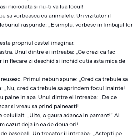
si niciodata si nu-ti va lua locul!
e sa vorbeasca cu animalele. Un vizitator il
ebunul raspunde: „E simplu, vorbesc in limbajul lor
ieste propriul castel imaginar.
astra. Unul dintre ei intreaba: „Ce crezi ca fac
 in fiecare zi deschid si inchid cutia asta mica de
 reusesc. Primul nebun spune: „Cred ca trebuie sa
: „Nu, cred ca trebuie sa aprindem focul inainte!
 paine in apa. Unul dintre ei intreaba: „De ce
car si vreau sa prind paineasti!
 celuilalt: „Uite, o gaura adanca in pamant!” Al
am cazut deja in ea de doua ori!
e baseball. Un trecator il intreaba: „Astepti pe