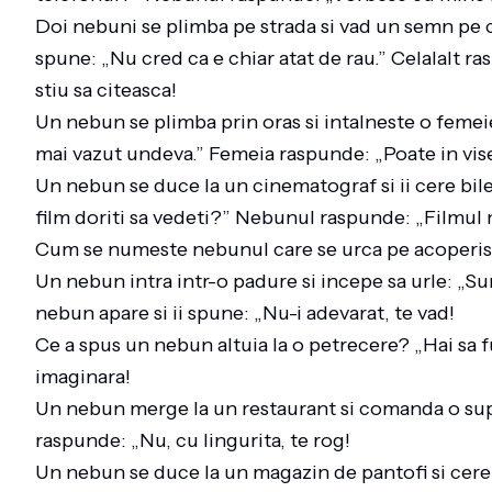
Doi nebuni se plimba pe strada si vad un semn pe c
spune: „Nu cred ca e chiar atat de rau.” Celalalt r
stiu sa citeasca!
Un nebun se plimba prin oras si intalneste o femei
mai vazut undeva.” Femeia raspunde: „Poate in vis
Un nebun se duce la un cinematograf si ii cere bilet
film doriti sa vedeti?” Nebunul raspunde: „Filmul
Cum se numeste nebunul care se urca pe acoperis s
Un nebun intra intr-o padure si incepe sa urle: „Sun
nebun apare si ii spune: „Nu-i adevarat, te vad!
Ce a spus un nebun altuia la o petrecere? „Hai sa fu
imaginara!
Un nebun merge la un restaurant si comanda o sup
raspunde: „Nu, cu lingurita, te rog!
Un nebun se duce la un magazin de pantofi si cere 