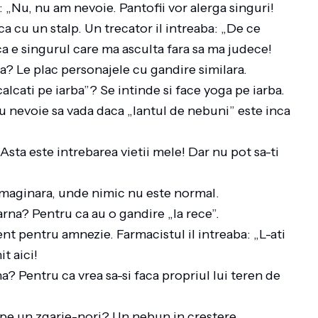
: „Nu, nu am nevoie. Pantofii vor alerga singuri!
 cu un stalp. Un trecator il intreaba: „De ce
a e singurul care ma asculta fara sa ma judece!
a? Le plac personajele cu gandire similara.
lcati pe iarba”? Se intinde si face yoga pe iarba.
 nevoie sa vada daca „lantul de nebuni” este inca
sta este intrebarea vietii mele! Dar nu pot sa-ti
 imaginara, unde nimic nu este normal.
arna? Pentru ca au o gandire „la rece”.
t pentru amnezie. Farmacistul il intreaba: „L-ati
t aici!
? Pentru ca vrea sa-si faca propriul lui teren de
pe un zgarie-nori? Un nebun in crestere.