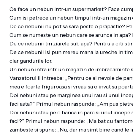
Ce face un nebun intr-un supermarket? Face cumpa
Cum isi petrece un nebun timpul intr-un magazin d
De ce nebunii nu pot sa sara peste o prapastie? P
Cum se numeste un nebun care se arunca in apa? 
De ce nebunii tin ziarele sub apa? Pentru a citi sti
De ce nebunii isi pun mereu mana la ureche in tim
clar gandurile lor.
Un nebun intra intr-un magazin de imbracaminte si
Vanzatorul il intreaba: „Pentru ce ai nevoie de pa
mea e foarte friguroasa si vreau sa o invat sa poart
Doi nebuni stau pe marginea unui rau si unul incep
faci asta?” Primul nebun raspunde: „Am pus pietr
Doi nebuni stau pe o banca in parc si unul incepe sa
faci?” Primul nebun raspunde: „Ma bat cu fantomel
zambeste si spune: „Nu, dar ma simt bine cand le i