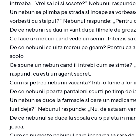
intreaba: „Vrei sa iei si sosete?” Nebunul raspunde
Un nebun se plimba pe strada si incepe sa vorbeasca
vorbesti cu stalpul?” Nebunul raspunde: „Pentru c
De ce nebunii se dau in vant dupa filmele de groaz
Ce face un nebun cand vede un semn „Interzis sa ca
De ce nebunii se uita mereu pe geam? Pentru ca au
acolo.
Ce spune un nebun cand il intrebi cum se simte? „A
raspund, ca esti un agent secret.
Cum isi petrec nebunii vacanta? Intr-o lume a lor
De ce nebunii poarta pantaloni scurti pe timp de i
Un nebun se duce la farmacie si cere un medicamen
luat deja?” Nebunul raspunde: „Nu, de asta am veni
De ce nebunul se duce la scoala cu o paleta in mana
joaca.
Cum se numeste nebunul care incearca sa sara de 