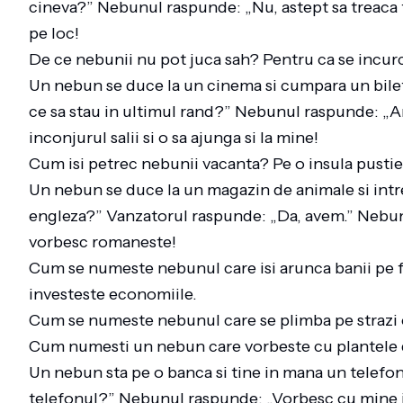
cineva?” Nebunul raspunde: „Nu, astept sa treaca t
pe loc!
De ce nebunii nu pot juca sah? Pentru ca se incurc
Un nebun se duce la un cinema si cumpara un bilet 
ce sa stau in ultimul rand?” Nebunul raspunde: „Am 
inconjurul salii si o sa ajunga si la mine!
Cum isi petrec nebunii vacanta? Pe o insula pustie,
Un nebun se duce la un magazin de animale si intr
engleza?” Vanzatorul raspunde: „Da, avem.” Nebunu
vorbesc romaneste!
Cum se numeste nebunul care isi arunca banii pe 
investeste economiile.
Cum se numeste nebunul care se plimba pe strazi
Cum numesti un nebun care vorbeste cu plantele 
Un nebun sta pe o banca si tine in mana un telefon 
telefonul?” Nebunul raspunde: „Vorbesc cu mine i