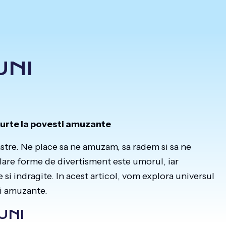
UNI
curte la povesti amuzante
astre. Ne place sa ne amuzam, sa radem si sa ne
lare forme de divertisment este umorul, iar
si indragite. In acest articol, vom explora universul
ti amuzante.
UNI