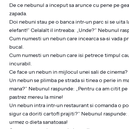
De ce nebunul a inceput sa arunce cu pene pe geam
zapada.
Doi nebuni stau pe o banca intr-un parc si se uita l
elefant!” Celalalt il intreaba: „Unde?” Nebunul ra
Cum numesti un nebun care incearca sa-si vada pr
bucal.
Cum numesti un nebun care isi petrece timpul cau
incurabil.
Ce face un nebun in mijlocul unei sali de cinema? 
Un nebun se plimba pe strada si tinea o perie in man
mana?” Nebunul raspunde: „Pentru ca am citit pe cu
pastrez mereu la mine!
Un nebun intra intr-un restaurant si comanda o port
sigur ca doriti cartofi prajiti?” Nebunul raspunde: „
urmez o dieta sanatoasa!