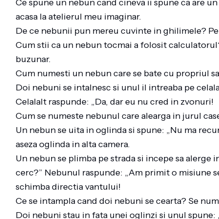
Ce spune un nebun cand cineva ii spune ca are un 
acasa la atelierul meu imaginar.
De ce nebunii pun mereu cuvinte in ghilimele? Pen
Cum stii ca un nebun tocmai a folosit calculatorul?
buzunar.
Cum numesti un nebun care se bate cu propriul s
Doi nebuni se intalnesc si unul il intreaba pe celal
Celalalt raspunde: „Da, dar eu nu cred in zvonuri!
Cum se numeste nebunul care alearga in jurul case
Un nebun se uita in oglinda si spune: „Nu ma recu
aseza oglinda in alta camera.
Un nebun se plimba pe strada si incepe sa alerge in 
cerc?” Nebunul raspunde: „Am primit o misiune secr
schimba directia vantului!
Ce se intampla cand doi nebuni se cearta? Se numa
Doi nebuni stau in fata unei oglinzi si unul spune: