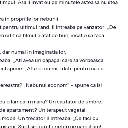
impul. Asa ii invat eu pe minutele astea sa nu stea
a in propriile lor nebunii.
pentru ultimul rand. Il intreaba pe vanzator: „De
citit ca filmul e atat de bun, incat o sa faca
 dar numai in imaginatia lor.
eaba: „Ati avea un papagal care sa vorbeasca
l spune: „Atunci nu mi-l dati, pentru ca eu
fereastra? „Nebunul econom” – spune ca isi
 cu o lampa in mana? Un cautator de umbre.
de apartament? Un terapeut vegetal.
mobil. Un trecator il intreaba: „Ce faci cu
nsumi. Sunt singurul prieten pe care il am!