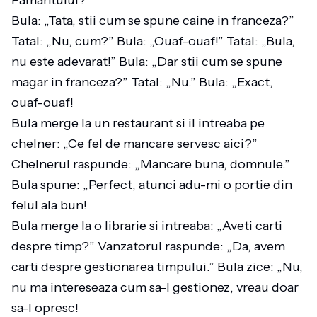
Pamantului?
Bula: „Tata, stii cum se spune caine in franceza?”
Tatal: „Nu, cum?” Bula: „Ouaf-ouaf!” Tatal: „Bula,
nu este adevarat!” Bula: „Dar stii cum se spune
magar in franceza?” Tatal: „Nu.” Bula: „Exact,
ouaf-ouaf!
Bula merge la un restaurant si il intreaba pe
chelner: „Ce fel de mancare servesc aici?”
Chelnerul raspunde: „Mancare buna, domnule.”
Bula spune: „Perfect, atunci adu-mi o portie din
felul ala bun!
Bula merge la o librarie si intreaba: „Aveti carti
despre timp?” Vanzatorul raspunde: „Da, avem
carti despre gestionarea timpului.” Bula zice: „Nu,
nu ma intereseaza cum sa-l gestionez, vreau doar
sa-l opresc!