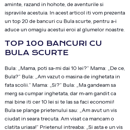
aminte, razand in hohote, de aventurile si
ispraviile acestuia. In acest articol iti vom prezenta
un top 20 de bancuri cu Bula scurte, pentru a-i
aduce un omagiu acestui eroi al glumelor noastre.
TOP 100 BANCURI CU
BULA SCURTE
Bula: „Mama, poti sa-mi dai 10 lei?” Mama: „De ce,
Bula?” Bula: „Am vazut o masina de inghetata in
fata scolii.” Mama: „Si?” Bula: „Ma gandeam sa
merg sa cumpar inghetata, dar m-am gandit ca
mai bine iti cer 10 lei si te las sa faci economii!
Bula se plange prietenului sau: „Am avut un vis
ciudat in seara trecuta. Am visat ca mancam o
clatita uriasa!” Prietenul intreaba: „Si asta e un vis