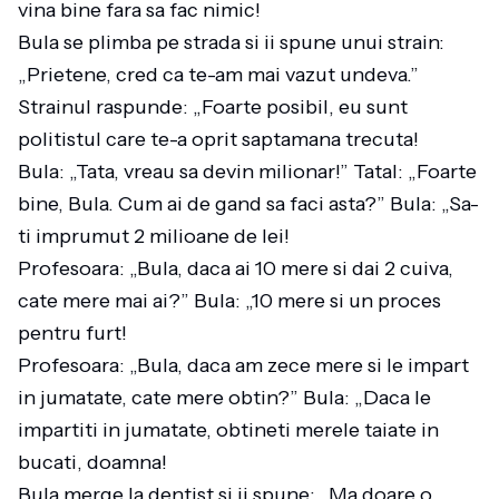
vina bine fara sa fac nimic!
Bula se plimba pe strada si ii spune unui strain:
„Prietene, cred ca te-am mai vazut undeva.”
Strainul raspunde: „Foarte posibil, eu sunt
politistul care te-a oprit saptamana trecuta!
Bula: „Tata, vreau sa devin milionar!” Tatal: „Foarte
bine, Bula. Cum ai de gand sa faci asta?” Bula: „Sa-
ti imprumut 2 milioane de lei!
Profesoara: „Bula, daca ai 10 mere si dai 2 cuiva,
cate mere mai ai?” Bula: „10 mere si un proces
pentru furt!
Profesoara: „Bula, daca am zece mere si le impart
in jumatate, cate mere obtin?” Bula: „Daca le
impartiti in jumatate, obtineti merele taiate in
bucati, doamna!
Bula merge la dentist si ii spune: „Ma doare o