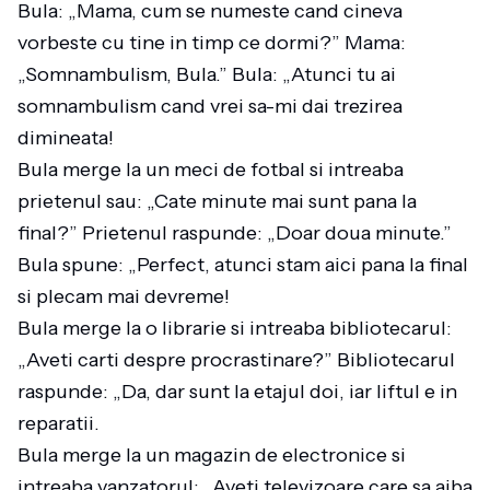
Bula: „Mama, cum se numeste cand cineva
vorbeste cu tine in timp ce dormi?” Mama:
„Somnambulism, Bula.” Bula: „Atunci tu ai
somnambulism cand vrei sa-mi dai trezirea
dimineata!
Bula merge la un meci de fotbal si intreaba
prietenul sau: „Cate minute mai sunt pana la
final?” Prietenul raspunde: „Doar doua minute.”
Bula spune: „Perfect, atunci stam aici pana la final
si plecam mai devreme!
Bula merge la o librarie si intreaba bibliotecarul:
„Aveti carti despre procrastinare?” Bibliotecarul
raspunde: „Da, dar sunt la etajul doi, iar liftul e in
reparatii.
Bula merge la un magazin de electronice si
intreaba vanzatorul: „Aveti televizoare care sa aiba