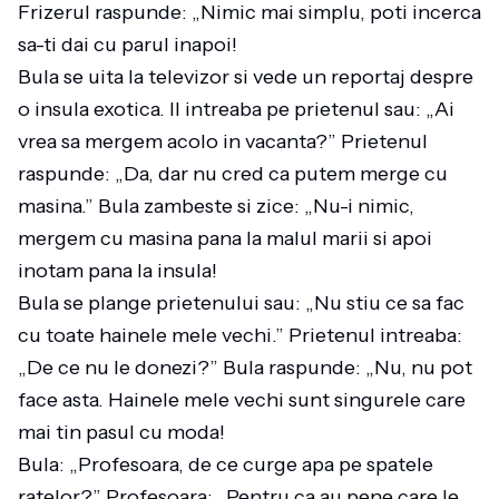
Frizerul raspunde: „Nimic mai simplu, poti incerca
sa-ti dai cu parul inapoi!
Bula se uita la televizor si vede un reportaj despre
o insula exotica. Il intreaba pe prietenul sau: „Ai
vrea sa mergem acolo in vacanta?” Prietenul
raspunde: „Da, dar nu cred ca putem merge cu
masina.” Bula zambeste si zice: „Nu-i nimic,
mergem cu masina pana la malul marii si apoi
inotam pana la insula!
Bula se plange prietenului sau: „Nu stiu ce sa fac
cu toate hainele mele vechi.” Prietenul intreaba:
„De ce nu le donezi?” Bula raspunde: „Nu, nu pot
face asta. Hainele mele vechi sunt singurele care
mai tin pasul cu moda!
Bula: „Profesoara, de ce curge apa pe spatele
ratelor?” Profesoara: „Pentru ca au pene care le