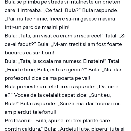
Bula se plimba pe strada si intalneste un prieten
care il intreaba: „Ce faci, Bula?” Bula raspunde:
„Pai, nu fac nimic. Incerc sa-mi gasesc masina
intr-un parc de masini plin!
Bula: „Tata, am visat ca eram un soarece!” Tatal: „Si
ce-ai facut?” Bula: „M-am trezit si am fost foarte
bucuros ca sunt om!
Bula: „Tata, la scoala ma numesc Einstein!” Tatal:
„Foarte bine, Bula, esti un geniu?” Bula: „Nu, dar
profesorul zice ca ma poarta pe val!
Bula primeste un telefon si raspunde: „Da, cine
e?” Vocea de la celalalt capat zice: „Sunt eu,
Bula!” Bula raspunde: „Scuza-ma, dar tocmai mi-
am pierdut telefonul!
Profesorul: „Bula, spune-mi trei plante care
contin caldura.” Bula: „Ardeiul iute, piperul iute si