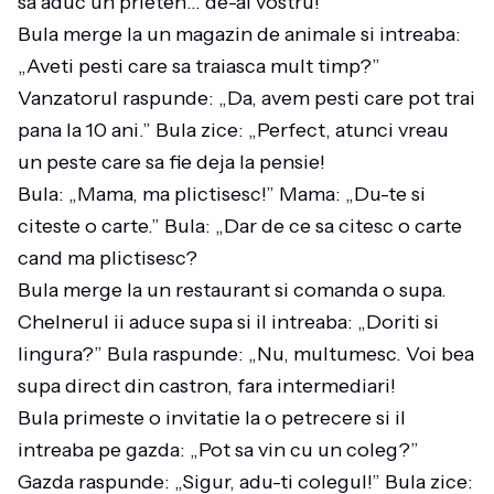
sa aduc un prieten… de-al vostru!
Bula merge la un magazin de animale si intreaba:
„Aveti pesti care sa traiasca mult timp?”
Vanzatorul raspunde: „Da, avem pesti care pot trai
pana la 10 ani.” Bula zice: „Perfect, atunci vreau
un peste care sa fie deja la pensie!
Bula: „Mama, ma plictisesc!” Mama: „Du-te si
citeste o carte.” Bula: „Dar de ce sa citesc o carte
cand ma plictisesc?
Bula merge la un restaurant si comanda o supa.
Chelnerul ii aduce supa si il intreaba: „Doriti si
lingura?” Bula raspunde: „Nu, multumesc. Voi bea
supa direct din castron, fara intermediari!
Bula primeste o invitatie la o petrecere si il
intreaba pe gazda: „Pot sa vin cu un coleg?”
Gazda raspunde: „Sigur, adu-ti colegul!” Bula zice: