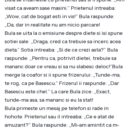
visat ca aveam sase masini.” Prietenul intreaba:
„Wow, cat de bogat esti in vis!” Bula raspunde:
„Da, dar in realitate nu am nicio parcare!
Bula se uita la o emisiune despre diete si isi spune
sotiei sale: „Draga, cred ca trebuie sa incerc acea
dieta.” Sotia intreaba: „Si de ce crezi asta?” Bula
raspunde: „Pentru ca, potrivit dietei, trebuie sa
mananc doar ce vreau si sa nu slabesc deloc!”Bula
merge la coafor si ii spune frizerului: „Tunde-ma,
te rog, ca pe Basescu.” Frizerul ii raspunde: „Dar
Basescu este chel.” La care Bula zice: „Exact,
tunde-ma asa, sa mananc si eu la stat!
Bula primeste un mesaj pe telefon si rade in
hohote. Prietenul sau il intreaba: „Ce e atat de
amuzant?” Bula raspunde: „Mi-am amintit ca m-