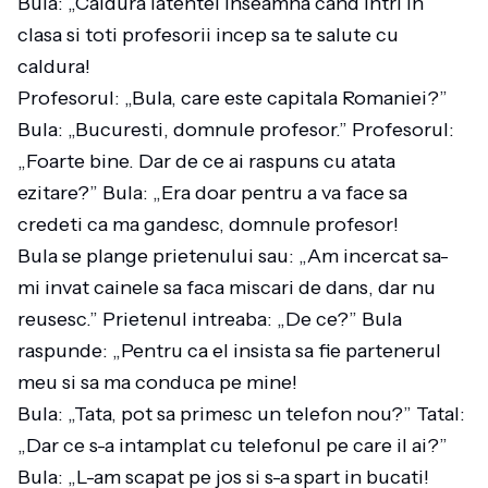
Bula: „Caldura latentei inseamna cand intri in
clasa si toti profesorii incep sa te salute cu
caldura!
Profesorul: „Bula, care este capitala Romaniei?”
Bula: „Bucuresti, domnule profesor.” Profesorul:
„Foarte bine. Dar de ce ai raspuns cu atata
ezitare?” Bula: „Era doar pentru a va face sa
credeti ca ma gandesc, domnule profesor!
Bula se plange prietenului sau: „Am incercat sa-
mi invat cainele sa faca miscari de dans, dar nu
reusesc.” Prietenul intreaba: „De ce?” Bula
raspunde: „Pentru ca el insista sa fie partenerul
meu si sa ma conduca pe mine!
Bula: „Tata, pot sa primesc un telefon nou?” Tatal:
„Dar ce s-a intamplat cu telefonul pe care il ai?”
Bula: „L-am scapat pe jos si s-a spart in bucati!