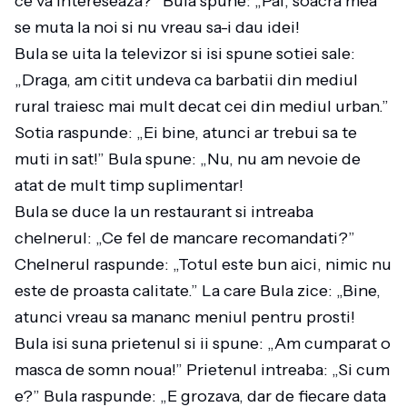
ce va intereseaza?” Bula spune: „Pai, soacra mea
se muta la noi si nu vreau sa-i dau idei!
Bula se uita la televizor si isi spune sotiei sale:
„Draga, am citit undeva ca barbatii din mediul
rural traiesc mai mult decat cei din mediul urban.”
Sotia raspunde: „Ei bine, atunci ar trebui sa te
muti in sat!” Bula spune: „Nu, nu am nevoie de
atat de mult timp suplimentar!
Bula se duce la un restaurant si intreaba
chelnerul: „Ce fel de mancare recomandati?”
Chelnerul raspunde: „Totul este bun aici, nimic nu
este de proasta calitate.” La care Bula zice: „Bine,
atunci vreau sa mananc meniul pentru prosti!
Bula isi suna prietenul si ii spune: „Am cumparat o
masca de somn noua!” Prietenul intreaba: „Si cum
e?” Bula raspunde: „E grozava, dar de fiecare data