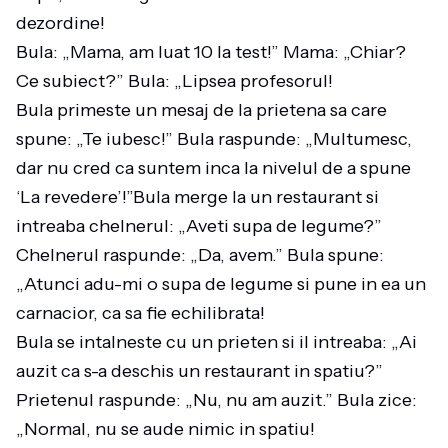
dezordine!
Bula: „Mama, am luat 10 la test!” Mama: „Chiar?
Ce subiect?” Bula: „Lipsea profesorul!
Bula primeste un mesaj de la prietena sa care
spune: „Te iubesc!” Bula raspunde: „Multumesc,
dar nu cred ca suntem inca la nivelul de a spune
‘La revedere’!”Bula merge la un restaurant si
intreaba chelnerul: „Aveti supa de legume?”
Chelnerul raspunde: „Da, avem.” Bula spune:
„Atunci adu-mi o supa de legume si pune in ea un
carnacior, ca sa fie echilibrata!
Bula se intalneste cu un prieten si il intreaba: „Ai
auzit ca s-a deschis un restaurant in spatiu?”
Prietenul raspunde: „Nu, nu am auzit.” Bula zice:
„Normal, nu se aude nimic in spatiu!