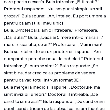
care poarta o esarfa. Bula intreaba: „Esti racit?”
Prietenul raspunde: „Nu, am pur si simplu un stil
grozav!” Bula spune: „Ah, inteleg. Eu port umbrela
pentru ca am stilul meu unic!
Bula: „Profesoara, am o intrebare.” Profesoara:
„Da, Bula?” Bula: „Daca ai 5 mere intr-o mana si 7
mere in cealalta, ce ai?” Profesoara: „Maini mari!
Bula se intalneste cu un prieten si ii spune: „Am
cumparat o pereche noua de ochelari.” Prietenul
intreaba: „Si cum se simt?” Bula raspunde: „Se
simt bine, dar cred ca au probleme de vedere
pentru ca vad totul intr-un format 3D!
Bula merge la medic si ii spune: „Doctorule, ma
simt invizibil uneori.” Doctorul il intreaba: „De
cand te simti asa?” Bula raspunde: „De cand eram
copil, cand strigam de la subsol ca nu am facut eu