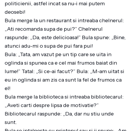
politicienii, astfel incat sa nu-i mai putem
deosebi!
Bula merge la un restaurant si intreaba chelnerul:
„Ati recomanda supa de pui?” Chelnerul
raspunde: „Da, este delicioasa!” Bula spune: „Bine,
atunci adu-mi o supa de pui fara pui!
Bula: „Tata, am vazut pe un tip care se uita in
oglinda si spunea ca e cel mai frumos baiat din
lume!” Tatal: „Si ce-ai facut?” Bula: „M-am uitat si
eu in oglinda si am zis ca sunt la fel de frumos ca
el!
Bula merge la biblioteca si intreaba bibliotecarul:
„Aveti carti despre lipsa de motivatie?”
Bibliotecarul raspunde: „Da, dar nu stiu unde
sunt.
Bula se intalneste cu prietenul sau si ii spune: „Am