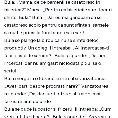
Bula: „Mama, de ce oamenii se casatoresc in
biserica?” Mama: „Pentru ca bisericile sunt locuri
sfinte, Bula.” Bula: „Dar eu ma gandeam ca se
casatoresc acolo pentru ca sunt sfinte si sansele
sa nu fie prinsi la furat sunt mai mari!
Bula se plange la birou ca nu se simte deloc
productiv. Un coleg il intreaba: „Ai incercat sa-ti
faci o lista de sarcini?” Bula raspunde: „Da, am
incercat, dar nu am gasit niciodata pixul sa o
scriu!
Bula merge la o librarie si intreaba vanzatoarea:
„Aveti carti despre procrastinare?” Vanzatoarea
raspunde: „Da, dar sunt intr-un alt raion, mai
tarziu iti arat eu unde.
Bula se duce la coafor si frizerul il intreaba: „Cum
vrei sa-ti tund parul?” Bula raspunde: „As vrea sa