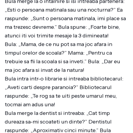
Bula merge la o intalnire si isi intreaba partenera:
„Esti o persoana matinala sau una nocturna?” Ea
raspunde: „Sunt o persoana matinala, imi place sa
ma trezesc devreme.” Bula spune: „Foarte bine,
atunci iti voi trimite mesaje la 3 dimineata!
Bula: „Mama, de ce nu pot sa ma joc afara in
timpul orelor de scoala?” Mama: „Pentru ca
trebuie sa fii la scoala si sa inveti.” Bula: „Dar eu
ma joc afara si invat de la natura!
Bula intra intr-o librarie si intreaba bibliotecarul:
„Aveti carti despre paranoia?” Bibliotecarul
raspunde: „Te rog sa te uiti peste umarul meu,
tocmai am adus una!
Bula merge la dentist si intreaba: „Cat timp
dureaza sa-mi scoateti un dinte?” Dentistul
raspunde: „Aproximativ cinci minute.” Bula