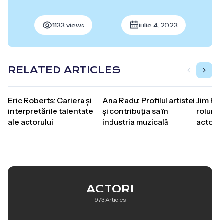
1133 views
iulie 4, 2023
RELATED ARTICLES
Eric Roberts: Cariera și
Ana Radu: Profilul artistei
Jim Pa
interpretările talentate
și contribuția sa în
roluri
ale actorului
industria muzicală
actoru
ACTORI
973 Articles