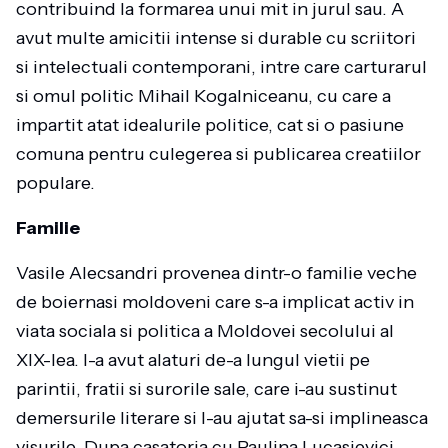
contribuind la formarea unui mit in jurul sau. A
avut multe amicitii intense si durable cu scriitori
si intelectuali contemporani, intre care carturarul
si omul politic Mihail Kogalniceanu, cu care a
impartit atat idealurile politice, cat si o pasiune
comuna pentru culegerea si publicarea creatiilor
populare.
Familie
Vasile Alecsandri provenea dintr-o familie veche
de boiernasi moldoveni care s-a implicat activ in
viata sociala si politica a Moldovei secolului al
XIX-lea. I-a avut alaturi de-a lungul vietii pe
parintii, fratii si surorile sale, care i-au sustinut
demersurile literare si l-au ajutat sa-si implineasca
visurile. Dupa casatoria cu Paulina Lucasievici,