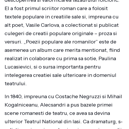
descoperirea si valorificarea tezaurului folcloric.
El a fost primul scriitor roman care a folosit
textele populare in creatiile sale si, impreuna cu
alt poet, Vasile Carlova, a colectionat si publicat
culegeri de creatii populare originale – proza si
versuri. „Poezii populare ale romanilor” este de
asemenea un album care merita mentionat, fiind
realizat in colaborare cu prima sa sotie, Paulina
Lucasievici, si o sursa importanta pentru
intelegerea creatiei sale ulterioare in domeniul
teatrului.
In 1840, impreuna cu Costache Negruzzi si Mihail
Kogalniceanu, Alecsandri a pus bazele primei
scene romanesti de teatru, ce avea sa devina
ulterior Teatrul National din Iasi. Ca dramaturg, s-