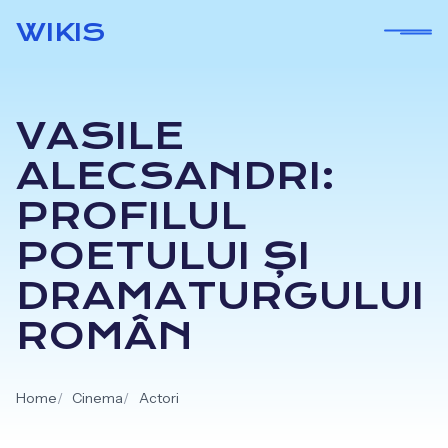
Skip
WIKIS
to
content
VASILE
ALECSANDRI:
PROFILUL
POETULUI ȘI
DRAMATURGULUI
ROMÂN
Home
Cinema
Actori