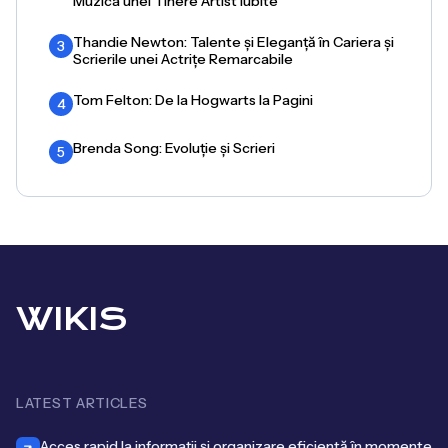
Muzica unei Tinere Artist iubite
Thandie Newton: Talente și Eleganță în Cariera și
3
Scrierile unei Actrițe Remarcabile
Tom Felton: De la Hogwarts la Pagini
4
Brenda Song: Evoluție și Scrieri
5
WIKIS
LATEST ARTICLES
Acces rapid la informații și organizare eficientă în momente