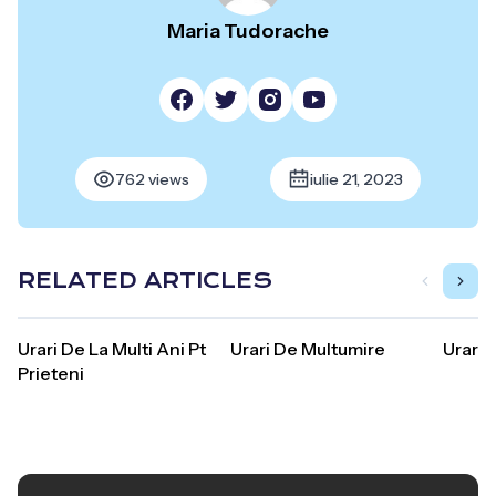
Maria Tudorache
762 views
iulie 21, 2023
RELATED ARTICLES
Urari De La Multi Ani Pt
Urari De Multumire
Urari 
Prieteni