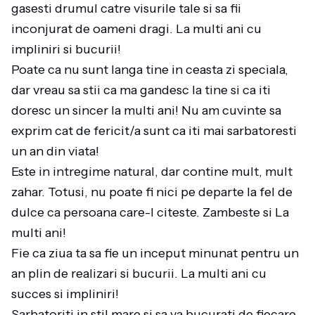
gasesti drumul catre visurile tale si sa fii
inconjurat de oameni dragi. La multi ani cu
impliniri si bucurii!
Poate ca nu sunt langa tine in ceasta zi speciala,
dar vreau sa stii ca ma gandesc la tine si ca iti
doresc un sincer la multi ani! Nu am cuvinte sa
exprim cat de fericit/a sunt ca iti mai sarbatoresti
un an din viata!
Este in intregime natural, dar contine mult, mult
zahar. Totusi, nu poate fi nici pe departe la fel de
dulce ca persoana care-l citeste. Zambeste si La
multi ani!
Fie ca ziua ta sa fie un inceput minunat pentru un
an plin de realizari si bucurii. La multi ani cu
succes si impliniri!
Sarbatoriti in stil mare si sa va bucurati de fiecare