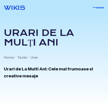
Skip
WIKIS
to
content
URARI DE LA
MULȚI ANI
Home
Texte
Urari
Urari de La Multi Ani: Cele mai frumoase si
creative mesaje