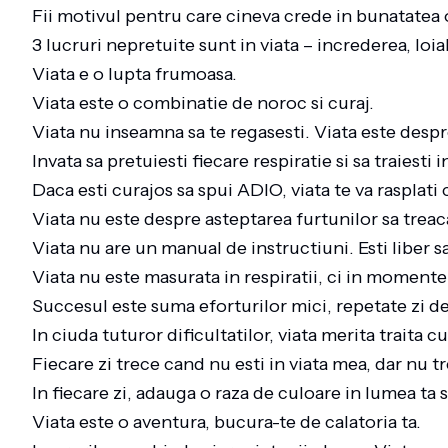
Fii motivul pentru care cineva crede in bunatatea
3 lucruri nepretuite sunt in viata – increderea, loia
Viata e o lupta frumoasa.
Viata este o combinatie de noroc si curaj.
Viata nu inseamna sa te regasesti. Viata este despre
Invata sa pretuiesti fiecare respiratie si sa traiesti 
Daca esti curajos sa spui ADIO, viata te va raspla
Viata nu este despre asteptarea furtunilor sa treaca
Viata nu are un manual de instructiuni. Esti liber sa 
Viata nu este masurata in respiratii, ci in momentele
Succesul este suma eforturilor mici, repetate zi de
In ciuda tuturor dificultatilor, viata merita traita 
Fiecare zi trece cand nu esti in viata mea, dar nu
In fiecare zi, adauga o raza de culoare in lumea ta si
Viata este o aventura, bucura-te de calatoria ta.