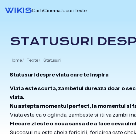
Skip
WIKIS
Carti
Cinema
Jocuri
Texte
to
content
STATUSURI DESP
Home
Texte
Statusuri
Statusuri despre viata care te inspira
Viata este scurta, zambetul dureaza doar o se
viata.
Nu astepta momentul perfect, ia momentul si fa
Viata este ca o oglinda, zambeste si iti va zambi in
Fiecare zi este o noua sansa de a face ceva uimi
Succesul nu este cheia fericirii, fericirea este che