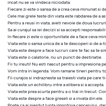
incat nu se va vindeca niciodata.
Fiecare zi este o sansa de a crea ceva minunat si de a
Cele mai grele teste din viata este rabdarea de a 
Pentru a reusi in viata, aveti nevoie de doua lucrur
Sa ai curajul sa iei decizii si sa accepti responsabil
In fiecare zi este o oportunitate de a face ceva minu
Viata este o sansa unica de a te descoperi si de a-
Viata este despre a face lucruri care te fac sa te sim
Viata este o calatorie, nu un punct de destinatie.
Fii tu insuti! Nu esti nascut pentru a impresiona p
Vom intra in legenda. Vom ramane tineri pentru t
Fii curajos si indrazneste sa traiesti viata pe care t
Viata este un echilibru intre a elibera si a accepta.
Viata este prea scurta pentru a o trai in trecut. Co
Viata este despre a face greseli si a invata din ele.
Poate ca ai pierdut lupta impotriva cancerului, da