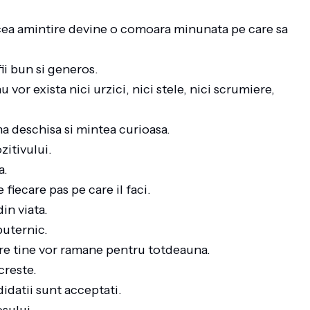
acea amintire devine o comoara minunata pe care sa
fii bun si generos.
u vor exista nici urzici, nici stele, nici scrumiere,
ima deschisa si mintea curioasa.
zitivului.
a.
 fiecare pas pe care il faci.
din viata.
puternic.
spre tine vor ramane pentru totdeauna.
 creste.
didatii sunt acceptati.