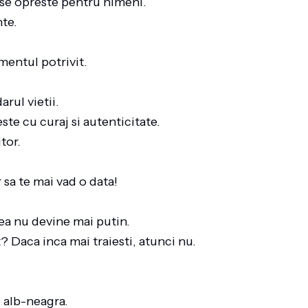
u se opreste pentru nimeni.
nte.
mentul potrivit.
arul vietii.
este cu curaj si autenticitate.
itor.
ar sa te mai vad o data!
tea nu devine mai putin.
t? Daca inca mai traiesti, atunci nu.
e alb-neagra.