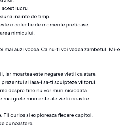
osului.
 acest lucru.
deauna inainte de timp.
a este o colectie de momente pretioase.
loarea nimicului.
voi mai auzi vocea. Ca nu-ti voi vedea zambetul. Mi-e
.
i, iar moartea este negarea vietii ca atare.
prezentul si lasa-l sa-ti sculpteze viitorul.
tirile despre tine nu vor muri niciodata.
e mai grele momente ale vietii noastre.
 Fii curios si exploreaza fiecare capitol.
 de cunoastere.