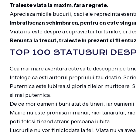
Traieste viata la maxim, fara regrete.
Apreciaza micile bucurii, caci ele reprezinta esenta
Imbratiseaza schimbarea, pentru ca este singur
Viata nu este despre a supravietui furtunilor, ci des
Renunta la trecut, traieste in prezent si fii entu
TOP 100 STATUSURI DESP
Cea mai mare aventura este sa te descoperi pe tine
Intelege ca esti autorul propriului tau destin. Scr
Puternica este iubirea si gloria zilelor muritoare. 
si mai puternica.
De ce mor oamenii buni atat de tineri, iar oamenii 
Maine nu este promisa nimanui, nici tanarului, nici 
poti folosi tinand strans persoana iubita.
Lucrurile nu vor fi niciodata la fel. Viata nu va av