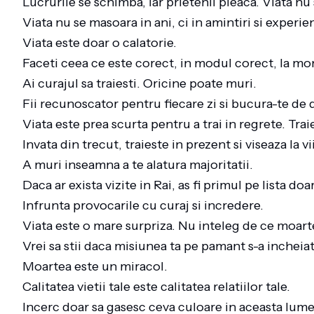
Lucrurile se schimba, iar prietenii pleaca. Viata n
Viata nu se masoara in ani, ci in amintiri si experie
Viata este doar o calatorie.
Faceti ceea ce este corect, in modul corect, la mo
Ai curajul sa traiesti. Oricine poate muri.
Fii recunoscator pentru fiecare zi si bucura-te de d
Viata este prea scurta pentru a trai in regrete. Trai
Invata din trecut, traieste in prezent si viseaza la vi
A muri inseamna a te alatura majoritatii.
Daca ar exista vizite in Rai, as fi primul pe lista do
Infrunta provocarile cu curaj si incredere.
Viata este o mare surpriza. Nu inteleg de ce moar
Vrei sa stii daca misiunea ta pe pamant s-a incheia
Moartea este un miracol.
Calitatea vietii tale este calitatea relatiilor tale.
Incerc doar sa gasesc ceva culoare in aceasta lum