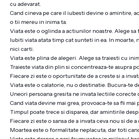
cu adevarat.
Cand cineva pe care il iubesti devine o amintire, 
o tii mereu in inima ta.
Viata este o oglinda a actiunilor noastre. Alege sa 
Iubiti viata atata timp cat sunteti in ea. In moarte, n
nici carti.
Viata este plina de alegeri. Alege sa traiesti cu in
Traieste viata din plin si concentreaza-te asupra po
Fiecare zi este o oportunitate de a creste si a invat
Viata este o calatorie, nu o destinatie. Bucura-te de
Uneori persoana gresita ne invata lectiile corecte 
Cand viata devine mai grea, provoaca-te sa fii mai 
Timpul poate trece si disparea, dar amintirile de
Fiecare zi este o sansa de a invata ceva nou si de a
Moartea este o formalitate neplacuta, dar toti can