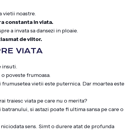
 vietii noastre.
a constanta in viata.
pre a invata sa dansezi in ploaie.
ziasmat de viitor.
RE VIATA
 insuti.
ie o poveste frumoasa.
Si frumusetea vietii este puternica. Dar moartea este
rai traiesc viata pe care nu o merita?
batranului, si astazi poate fi ultima sansa pe care o
ea niciodata sens. Simt o durere atat de profunda