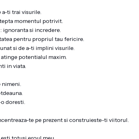
-ti trai visurile.
astepta momentul potrivit.
i: ignoranta si incredere.
itatea pentru propriul tau fericire.
nat si de a-ti implini visurile.
ti atinge potentialul maxim.
ti in viata.
e nimeni.
otdeauna.
i-o doresti.
ncentreaza-te pe prezent si construieste-ti viitorul.
r esti totusi eroul meu…