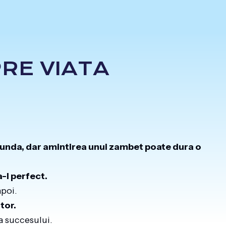
RE VIATA
cunda, dar amintirea unui zambet poate dura o
-l perfect.
apoi.
tor.
ia succesului.