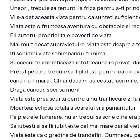
Uneori, trebuie sa renunti la frica pentru a-ti prin
Vi s-a dat aceasta viata pentru ca sunteti suficient
Viata este o frumoasa aventura cu obstacole si re
Fii autorul propriei tale povesti de viata.
Mai mult decat supravietuire, viata este despre a te
Iti schimbi viata schimbandu-ti inima.
Succesul te imbratiseaza intotdeauna in privat, da
Pretul pe care trebuie sa-l platesti pentru ca cineva
cand nu-l mai ai. Chiar daca m-au costat lacrimile,
Draga cancer, sper sa mori!
Viata este prea scurta pentru a nu trai fiecare zi l
Moartea: eclipsa totala a soarelui si a pamantului.
Pe pietrele funerare, nu ar trebui sa scrie cine era p
Sa iubesti si sa fii iubit este cel mai mare dar al viet
Viata este ca o gradina de trandafiri. Dumnezeu par