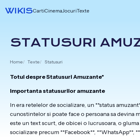
Skip
WIKIS
Carti
Cinema
Jocuri
Texte
to
content
STATUSURI AMU
Home
Texte
Statusuri
Totul despre Statusuri Amuzante*
Importanta statusurilor amuzante
In era retelelor de socializare, un **status amuzan
cunostintelor si poate face o persoana sa devina ma
este un text scurt, de obicei o lucrusoara, o gluma
socializare precum **Facebook**, **WhatsApp**, **