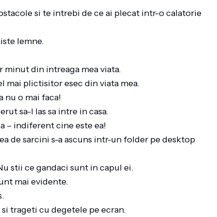
stacole si te intrebi de ce ai plecat intr-o calatorie
niste lemne.
or minut din intreaga mea viata.
el mai plictisitor esec din viata mea.
i sa nu o mai faca!
erut sa-l las sa intre in casa.
ea – indiferent cine este ea!
ea de sarcini s-a ascuns intr-un folder pe desktop
u stii ce gandaci sunt in capul ei.
 sunt mai evidente.
s.
l si trageti cu degetele pe ecran.