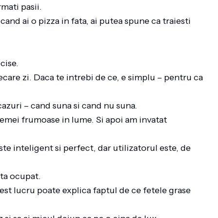
rmati pasii.
nd ai o pizza in fata, ai putea spune ca traiesti
ecise.
ecare zi. Daca te intrebi de ce, e simplu – pentru ca
cazuri – cand suna si cand nu suna.
emei frumoase in lume. Si apoi am invatat
 inteligent si perfect, dar utilizatorul este, de
ata ocupat.
t lucru poate explica faptul de ce fetele grase