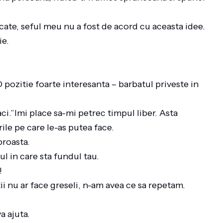
pacate, seful meu nu a fost de acord cu aceasta idee.
nie.
 pozitie foarte interesanta – barbatul priveste in
aci.”Imi place sa-mi petrec timpul liber. Asta
rile pe care le-as putea face.
 proasta.
l in care sta fundul tau.
e!
ltii nu ar face greseli, n-am avea ce sa repetam.
va ajuta.