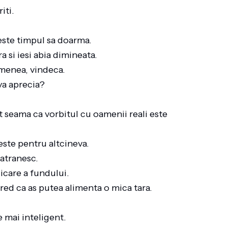
riti.
 este timpul sa doarma.
a si iesi abia dimineata.
semenea, vindeca.
e va aprecia?
seama ca vorbitul cu oamenii reali este
neste pentru altcineva.
mbatranesc.
dicare a fundului.
red ca as putea alimenta o mica tara.
e mai inteligent.