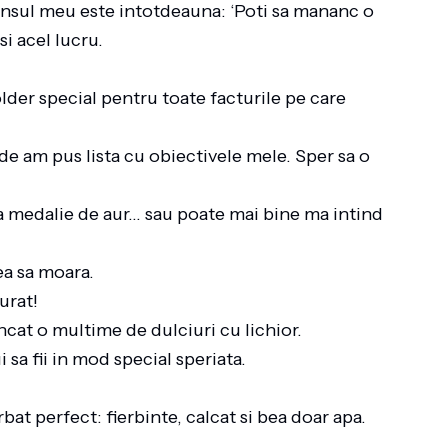
unsul meu este intotdeauna: ‘Poti sa mananc o
 si acel lucru.
der special pentru toate facturile pe care
de am pus lista cu obiectivele mele. Sper sa o
lua medalie de aur… sau poate mai bine ma intind
rea sa moara.
furat!
ancat o multime de dulciuri cu lichior.
i sa fii in mod special speriata.
bat perfect: fierbinte, calcat si bea doar apa.