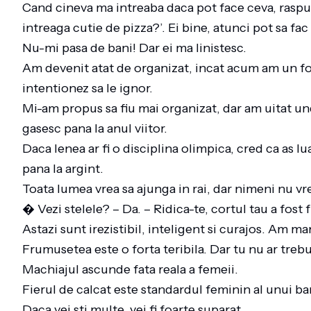
Cand cineva ma intreaba daca pot face ceva, rasp
intreaga cutie de pizza?’. Ei bine, atunci pot sa fac
Nu-mi pasa de bani! Dar ei ma linistesc.
Am devenit atat de organizat, incat acum am un fol
intentionez sa le ignor.
Mi-am propus sa fiu mai organizat, dar am uitat un
gasesc pana la anul viitor.
Daca lenea ar fi o disciplina olimpica, cred ca as 
pana la argint.
Toata lumea vrea sa ajunga in rai, dar nimeni nu v
� Vezi stelele? – Da. – Ridica-te, cortul tau a fost 
Astazi sunt irezistibil, inteligent si curajos. Am m
Frumusetea este o forta teribila. Dar tu nu ar trebu
Machiajul ascunde fata reala a femeii.
Fierul de calcat este standardul feminin al unui bar
Daca vei sti multe, vei fi foarte suparat.