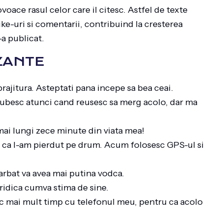
oace rasul celor care il citesc. Astfel de texte
ike-uri si comentarii, contribuind la cresterea
e-a publicat.
ZANTE
rajitura. Asteptati pana incepe sa bea ceai.
 iubesc atunci cand reusesc sa merg acolo, dar ma
ai lungi zece minute din viata mea!
d ca l-am pierdut pe drum. Acum folosesc GPS-ul si
barbat va avea mai putina vodca.
 ridica cumva stima de sine.
c mai mult timp cu telefonul meu, pentru ca acolo