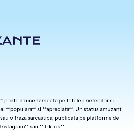
ZANTE
t** poate aduce zambete pe fetele prietenilor si
i **populara** si **apreciata**. Un status amuzant
 sau o fraza sarcastica, publicata pe platforme de
Instagram** sau **TikTok**.