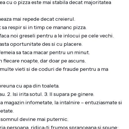
a cu o pizza este mai stabila decat majoritatea
oneaza mai repede decat creierul.
 sa respir si in timp ce mananc pizza.
aca noi greseli pentru a le inlocui pe cele vechi.
asta oportunitate des si cu placere.
e femeia sa taca macar pentru un minut.
n fiecare noapte, dar doar pe ascuns.
 multe vieti si de coduri de fraude pentru a ma
mpreuna cu apa din toaleta.
au. 2. Isi irita sotul. 3. Il supara pe ginere.
la magazin infometate, la intalnire – entuziasmate si
ietate.
 zi somnul devine mai puternic.
ria persoana, ridica-ti frumos spranceana si spune: