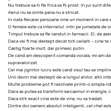
Nu trebuie sa-ti fie frica sa fii prost. In jur sunt dife
Aerul nu se simte pana nu e stricat.
In viata fiecarei persoane vine un moment in care
O femeie este ca Internetul: intri pe jumatate de or
Timpul trebuie sa fie vandut in farmacii. El, de a
Daca vei fi mai destept decat toti ceilalti – cine t
Castig foarte mult, dar primesc putin.
De cand am descoperit comanda vocala, mi-am dat 
supravalorizat.
Cel mai jignitor lucru este cand visul tau se impli
Unii devin mai destepti de-a lungul anilor, altii i
Multe probleme pot fi rezolvate printr-o simpla ri
Daca as putea sa transform sarcasmul in energie, c
Daca stiti exact cine este de vina, nu va tradati.
Dintre doi oameni absolut inteligenti, cel chel est