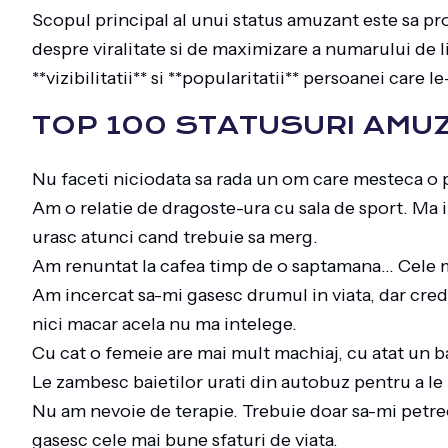
Scopul principal al unui status amuzant este sa prov
despre viralitate si de maximizare a numarului de l
**vizibilitatii** si **popularitatii** persoanei care l
TOP 100 STATUSURI AMU
Nu faceti niciodata sa rada un om care mesteca o p
Am o relatie de dragoste-ura cu sala de sport. Ma
urasc atunci cand trebuie sa merg.
Am renuntat la cafea timp de o saptamana… Cele m
Am incercat sa-mi gasesc drumul in viata, dar cre
nici macar acela nu ma intelege.
Cu cat o femeie are mai mult machiaj, cu atat un 
Le zambesc baietilor urati din autobuz pentru a le
Nu am nevoie de terapie. Trebuie doar sa-mi petre
gasesc cele mai bune sfaturi de viata.