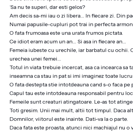
‘Sa nu te superi, dar esti gelos?
Am decis sa-mi iau o zi libera… In fiecare zi. Din 
Numai papusile-cupluri pot trai in perfecta armo
O fata frumoasa este una urata frumos pictata.
Ce idiot eram acum un an… Si asa in fiecare an…
Femeia iubeste cu urechile, iar barbatul cu ochii. O
urechea unei femei…
Totul in viata trebuie incercat, asa ca incearca sa t
inseamna ca stau in pat si imi imaginez toate lucru
O fata destepta stie intotdeauna cand s-o faca pe
Capul tau este intotdeauna responsabil pentru locu
Femeile sunt creaturi atingatoare. Le-as tot ating
Toti gresim. Unii mai mult, altii tot timpul. Daca a
Domnilor, viitorul este inainte. Dati-va la o parte.
Daca fata este proasta, atunci nici machiajul nu o 