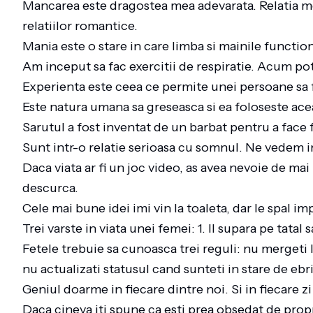
Mancarea este dragostea mea adevarata. Relatia me
relatiilor romantice.
Mania este o stare in care limba si mainile functi
Am inceput sa fac exercitii de respiratie. Acum pot
Experienta este ceea ce permite unei persoane sa f
Este natura umana sa greseasca si ea foloseste ace
Sarutul a fost inventat de un barbat pentru a fac
Sunt intr-o relatie serioasa cu somnul. Ne vedem i
Daca viata ar fi un joc video, as avea nevoie de mai
descurca.
Cele mai bune idei imi vin la toaleta, dar le spal i
Trei varste in viata unei femei: 1. Il supara pe tatal s
Fetele trebuie sa cunoasca trei reguli: nu mergeti 
nu actualizati statusul cand sunteti in stare de ebr
Geniul doarme in fiecare dintre noi. Si in fiecare
Daca cineva iti spune ca esti prea obsedat de prop