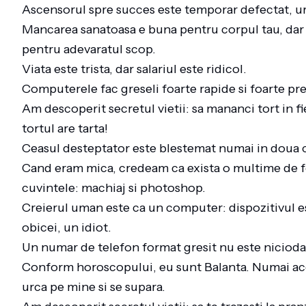
Ascensorul spre succes este temporar defectat, u
Mancarea sanatoasa e buna pentru corpul tau, dar ca
pentru adevaratul scop.
Viata este trista, dar salariul este ridicol.
Computerele fac greseli foarte rapide si foarte pr
Am descoperit secretul vietii: sa mananci tort in fi
tortul are tarta!
Ceasul desteptator este blestemat numai in doua 
Cand eram mica, credeam ca exista o multime de f
cuvintele: machiaj si photoshop.
Creierul uman este ca un computer: dispozitivul este
obicei, un idiot.
Un numar de telefon format gresit nu este niciod
Conform horoscopului, eu sunt Balanta. Numai aces
urca pe mine si se supara.