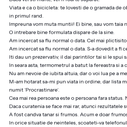
Viata e ca o bicicleta: te lovesti de o gramada de ob
in primul rand.
Impreuna vom muta muntii! Ei bine, sau vom taia 
O intrebare bine formulata dispare de la sine.
Am incercat sa fiu normal o data. Cel mai plictisit
Am incercat sa fiu normal o data. S-a dovedit a fi c
Iti dau un prezervativ, il dai parintilor tai si le spu
In seara asta, termometrul a batut la fereastra si a c
Nu am nevoie de iubita altuia, dar o voi lua pe a m
M-am hotarat sa-mi pun viata in ordine, dar lista m
numit ‘Procrastinare’.
Cea mai rea persoana este o persoana fara status. N
Daca curatenia se face mai rar, atunci rezultatele
A fost candva tanar si frumos. Acum e doar frumo
In orice situatie de neinteles, scoateti-va telefonu