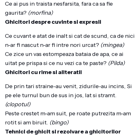
Ce ai pus in traista nesfarsita, fara ca sa fie
gaurita?
(morfina)
Ghicitori despre cuvinte si expresii
Ce cuvant e atat de inalt si cat de scund, ca de nici
n-ar fi nascut n-ar fi intre nori urcat?
(mingea)
Ce zice un vas estompeaza bataia de apa, ce ai
uitat pe prispa si ce nu vezi ca te paste?
(Pilda)
Ghicitori cu rime si aliteratii
De prin tari straine-au venit, zidurile-au incins, Si
pe ele turnul bun de sus in jos, lat si stramt.
(clopotul)
Peste crestet m-am suit, pe roate putrezita m-am
rotit si am biruit.
(bingo)
Tehnici de ghicit si rezolvare a ghicitorilor