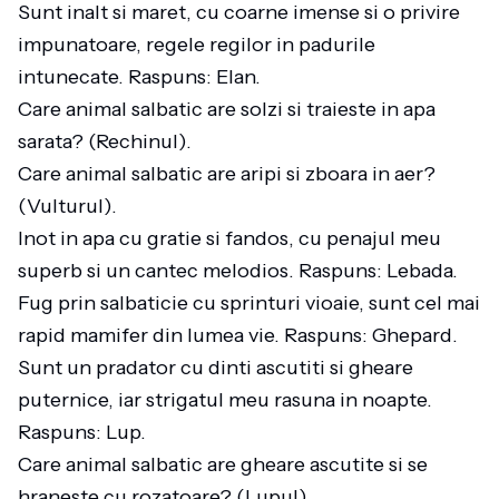
Sunt inalt si maret, cu coarne imense si o privire
impunatoare, regele regilor in padurile
intunecate. Raspuns: Elan.
Care animal salbatic are solzi si traieste in apa
sarata? (Rechinul).
Care animal salbatic are aripi si zboara in aer?
(Vulturul).
Inot in apa cu gratie si fandos, cu penajul meu
superb si un cantec melodios. Raspuns: Lebada.
Fug prin salbaticie cu sprinturi vioaie, sunt cel mai
rapid mamifer din lumea vie. Raspuns: Ghepard.
Sunt un pradator cu dinti ascutiti si gheare
puternice, iar strigatul meu rasuna in noapte.
Raspuns: Lup.
Care animal salbatic are gheare ascutite si se
hraneste cu rozatoare? (Lupul).