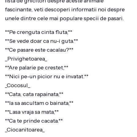
lista de ghicitori despre aceste animale
fascinante, veti descoperi informatii noi despre
unele dintre cele mai populare specii de pasari.
**Pe crenguta cinta fluta,**
**Se vede doar ca nu-i guta.**
**Ce pasare este cacalau?**
_Privighetoarea_
**Are palarie pe crestet,**
**Nici pe-un picior nu e invatat.**
_Cocosul_
**Cata, cata rapainata,**
**Ia sa ascultam o bainata,**
**Lasa vraja sa mata,**
**Ca te prinde cacata.**
_Ciocanitoarea_