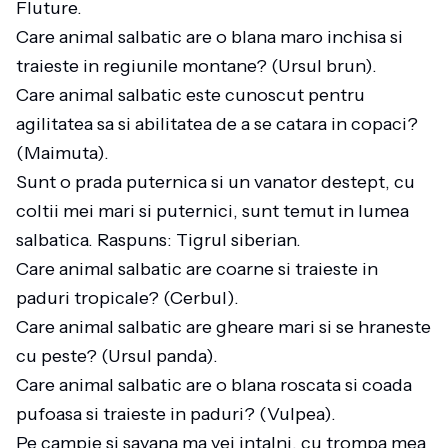
Fluture.
Care animal salbatic are o blana maro inchisa si
traieste in regiunile montane? (Ursul brun).
Care animal salbatic este cunoscut pentru
agilitatea sa si abilitatea de a se catara in copaci?
(Maimuta).
Sunt o prada puternica si un vanator destept, cu
coltii mei mari si puternici, sunt temut in lumea
salbatica. Raspuns: Tigrul siberian.
Care animal salbatic are coarne si traieste in
paduri tropicale? (Cerbul).
Care animal salbatic are gheare mari si se hraneste
cu peste? (Ursul panda).
Care animal salbatic are o blana roscata si coada
pufoasa si traieste in paduri? (Vulpea).
Pe campie si savana ma vei intalni, cu trompa mea