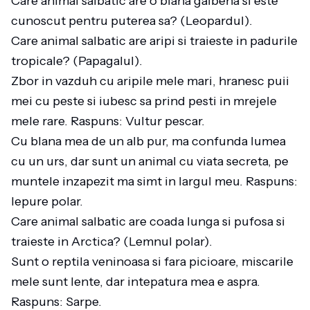
Care animal salbatic are o blana galbena si este
cunoscut pentru puterea sa? (Leopardul).
Care animal salbatic are aripi si traieste in padurile
tropicale? (Papagalul).
Zbor in vazduh cu aripile mele mari, hranesc puii
mei cu peste si iubesc sa prind pesti in mrejele
mele rare. Raspuns: Vultur pescar.
Cu blana mea de un alb pur, ma confunda lumea
cu un urs, dar sunt un animal cu viata secreta, pe
muntele inzapezit ma simt in largul meu. Raspuns:
Iepure polar.
Care animal salbatic are coada lunga si pufosa si
traieste in Arctica? (Lemnul polar).
Sunt o reptila veninoasa si fara picioare, miscarile
mele sunt lente, dar intepatura mea e aspra.
Raspuns: Sarpe.