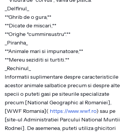
**Vibura de *corvus*, valva de pisica.**
_Delfinul_
**Ghrib de o gura,**
**Dicate de miscari,**
**Orighe *cumminsustru*.**
_Piranha_
**Animale mari si impunatoare,**
**Mereu seziditi si turtiti.**
_Rechinul_
Informatii suplimentare despre caracteristicile
acestor animale salbatice precum si despre alte
specii o puteti gasi pe siteurile specializate
precum [National Geographic al Romaniei],
[WWF Romania](
https://www.wwf.ro
) sau pe
[site-ul Administratiei Parcului National Muntii
Rodnei]. De asemenea, puteti utiliza ghicitori