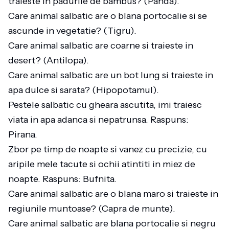
traieste in padurile de bambus? (Panda).
Care animal salbatic are o blana portocalie si se
ascunde in vegetatie? (Tigru).
Care animal salbatic are coarne si traieste in
desert? (Antilopa).
Care animal salbatic are un bot lung si traieste in
apa dulce si sarata? (Hipopotamul).
Pestele salbatic cu gheara ascutita, imi traiesc
viata in apa adanca si nepatrunsa. Raspuns:
Pirana.
Zbor pe timp de noapte si vanez cu precizie, cu
aripile mele tacute si ochii atintiti in miez de
noapte. Raspuns: Bufnita.
Care animal salbatic are o blana maro si traieste in
regiunile muntoase? (Capra de munte).
Care animal salbatic are blana portocalie si negru