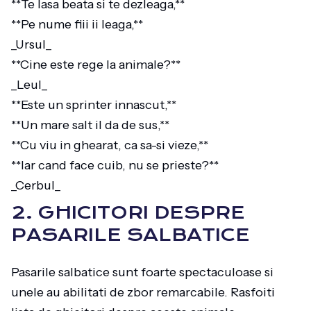
**Te lasa beata si te dezleaga,**
**Pe nume fiii ii leaga,**
_Ursul_
**Cine este rege la animale?**
_Leul_
**Este un sprinter innascut,**
**Un mare salt il da de sus,**
**Cu viu in ghearat, ca sa-si vieze,**
**Iar cand face cuib, nu se prieste?**
_Cerbul_
2. GHICITORI DESPRE
PASARILE SALBATICE
Pasarile salbatice sunt foarte spectaculoase si
unele au abilitati de zbor remarcabile. Rasfoiti