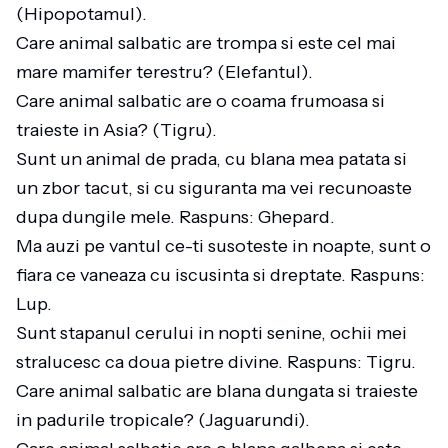
(Hipopotamul).
Care animal salbatic are trompa si este cel mai
mare mamifer terestru? (Elefantul).
Care animal salbatic are o coama frumoasa si
traieste in Asia? (Tigru).
Sunt un animal de prada, cu blana mea patata si
un zbor tacut, si cu siguranta ma vei recunoaste
dupa dungile mele. Raspuns: Ghepard.
Ma auzi pe vantul ce-ti susoteste in noapte, sunt o
fiara ce vaneaza cu iscusinta si dreptate. Raspuns:
Lup.
Sunt stapanul cerului in nopti senine, ochii mei
stralucesc ca doua pietre divine. Raspuns: Tigru.
Care animal salbatic are blana dungata si traieste
in padurile tropicale? (Jaguarundi).