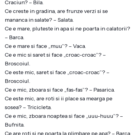
Craciun? – Bila.
Ce creste in gradina, are frunze verzi si se
mananca in salate? – Salata.
Ce e mare, pluteste in apa si ne poarta in calatorii?
– Barca.
Ce e mare si face „muu”? – Vaca.
Ce e mic si saret si face „croac-croac”? –
Broscoiul.
Ce este mic, saret si face „croac-croac”? –
Broscoiul.
Ce e mic, zboara si face „fas-fas”? – Pasarica.
Ce este mic, are roti si ii place sa mearga pe
sosea? – Tricicleta.
Ce e mic, zboara noaptea si face „uuu-huuu”? –
Bufnita.
Ce are roti si ne poarta la plimbare pe apa? – Barca