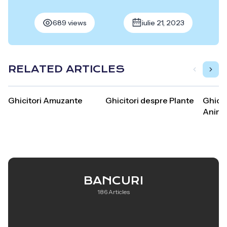
689 views
iulie 21, 2023
RELATED ARTICLES
Ghicitori Amuzante
Ghicitori despre Plante
Ghicit
Anima
BANCURI
186 Articles