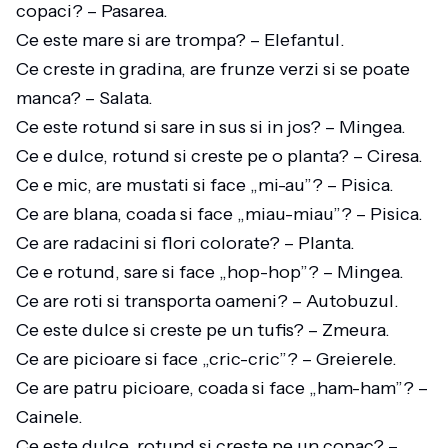
copaci? – Pasarea.
Ce este mare si are trompa? – Elefantul.
Ce creste in gradina, are frunze verzi si se poate
manca? – Salata.
Ce este rotund si sare in sus si in jos? – Mingea.
Ce e dulce, rotund si creste pe o planta? – Ciresa.
Ce e mic, are mustati si face „mi-au”? – Pisica.
Ce are blana, coada si face „miau-miau”? – Pisica.
Ce are radacini si flori colorate? – Planta.
Ce e rotund, sare si face „hop-hop”? – Mingea.
Ce are roti si transporta oameni? – Autobuzul.
Ce este dulce si creste pe un tufis? – Zmeura.
Ce are picioare si face „cric-cric”? – Greierele.
Ce are patru picioare, coada si face „ham-ham”? –
Cainele.
Ce este dulce, rotund si creste pe un copac? –