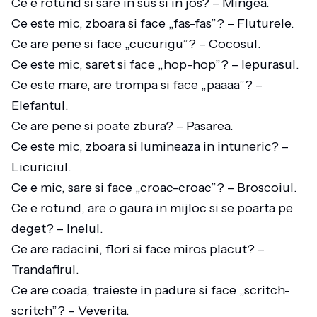
Ce e rotund si sare in sus si in jos? – Mingea.
Ce este mic, zboara si face „fas-fas”? – Fluturele.
Ce are pene si face „cucurigu”? – Cocosul.
Ce este mic, saret si face „hop-hop”? – Iepurasul.
Ce este mare, are trompa si face „paaaa”? –
Elefantul.
Ce are pene si poate zbura? – Pasarea.
Ce este mic, zboara si lumineaza in intuneric? –
Licuriciul.
Ce e mic, sare si face „croac-croac”? – Broscoiul.
Ce e rotund, are o gaura in mijloc si se poarta pe
deget? – Inelul.
Ce are radacini, flori si face miros placut? –
Trandafirul.
Ce are coada, traieste in padure si face „scritch-
scritch”? – Veverita.