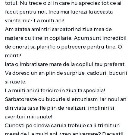
totul. Nu trece o zi in care nu apreciez tot ce ai
facut pentru noi. Inca mai lucrezi la aceasta
vointa, nu? La multi ani!
Am atatea amintiri sarbatorind ziua mea de
nastere cu tine in copilarie. Acum sunt incredibil
de onorat sa planific o petrecere pentru tine. O
meriti!
Iata o imbratisare mare de la copilul tau preferat.
Va doresc un an plin de surprize, cadouri, bucurii
si rasete.
La multi ani si fericire in ziua ta speciala!
Sarbatoreste cu bucurie si entuziasm, iar noul an
din viata ta sa fie plin de realizari, impliniri si
aventuri minunate!
Cunosti pe cineva caruia trebuie sa ii trimit un
mesaj de La multi ani, vreo aniversare? Daca stii