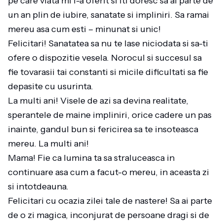
pe care viata mi l-a oferit si iti doresc sa ai parte de
un an plin de iubire, sanatate si impliniri. Sa ramai
mereu asa cum esti – minunat si unic!
Felicitari! Sanatatea sa nu te lase niciodata si sa-ti
ofere o dispozitie vesela. Norocul si succesul sa
fie tovarasii tai constanti si micile dificultati sa fie
depasite cu usurinta.
La multi ani! Visele de azi sa devina realitate,
sperantele de maine impliniri, orice cadere un pas
inainte, gandul bun si fericirea sa te insoteasca
mereu. La multi ani!
Mama! Fie ca lumina ta sa straluceasca in
continuare asa cum a facut-o mereu, in aceasta zi
si intotdeauna.
Felicitari cu ocazia zilei tale de nastere! Sa ai parte
de o zi magica, inconjurat de persoane dragi si de