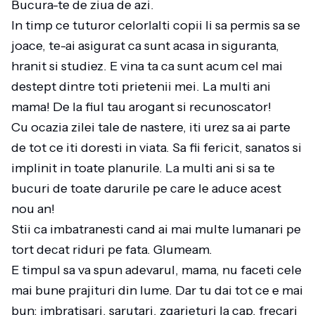
Bucura-te de ziua de azi.
In timp ce tuturor celorlalti copii li sa permis sa se
joace, te-ai asigurat ca sunt acasa in siguranta,
hranit si studiez. E vina ta ca sunt acum cel mai
destept dintre toti prietenii mei. La multi ani
mama! De la fiul tau arogant si recunoscator!
Cu ocazia zilei tale de nastere, iti urez sa ai parte
de tot ce iti doresti in viata. Sa fii fericit, sanatos si
implinit in toate planurile. La multi ani si sa te
bucuri de toate darurile pe care le aduce acest
nou an!
Stii ca imbatranesti cand ai mai multe lumanari pe
tort decat riduri pe fata. Glumeam.
E timpul sa va spun adevarul, mama, nu faceti cele
mai bune prajituri din lume. Dar tu dai tot ce e mai
bun: imbratisari, sarutari, zgarieturi la cap, frecari