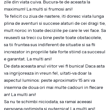
zile din viata cuiva. Bucura-te de aceasta la
maximum! La multi si frumosi ani!
Te felicit cu ziua de nastere, iti doresc viata lunga
plina de aventuri si succese alaturi de cei dragi tie,
mult noroc in toate deciziile pe care le vei face. Sa
reusesti sa treci cu bine peste toate obstacolele,
sa tii fruntea sus indiferent de situatie si sa fii
increzator in propriile tale forte stiind ca succesul
e garantat. La multi ani!
De data aceasta anul viitor vei fi bunica! Daca asta
va ingrijoreaza in vreun fel, uitati-va doar la
aspectul luminos: peste aproximativ 15 ani va
insemna de doua ori mai multe cadouri in fiecare
an! La multi ani!
Sa nu te schimbi niciodata, sa ramai aceeasi
persoana optimista si puternica! La multi ani!