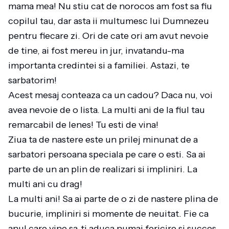
mama mea! Nu stiu cat de norocos am fost sa fiu
copilul tau, dar asta ii multumesc lui Dumnezeu
pentru fiecare zi. Ori de cate ori am avut nevoie
de tine, ai fost mereu in jur, invatandu-ma
importanta credintei si a familiei. Astazi, te
sarbatorim!
Acest mesaj conteaza ca un cadou? Daca nu, voi
avea nevoie de o lista. La multi ani de la fiul tau
remarcabil de lenes! Tu esti de vina!
Ziua ta de nastere este un prilej minunat de a
sarbatori persoana speciala pe care o esti. Sa ai
parte de un an plin de realizari si impliniri. La
multi ani cu drag!
La multi ani! Sa ai parte de o zi de nastere plina de
bucurie, impliniri si momente de neuitat. Fie ca
anul care vine sa-ti aduca numai fericire si succes