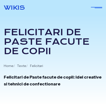
Skip
WIKIS
to
content
FELICITARI DE
PASTE FACUTE
DE COPII
Home
Texte
Felicitari
Felicitari de Paste facute de copii: idei creative
si tehnici de confectionare