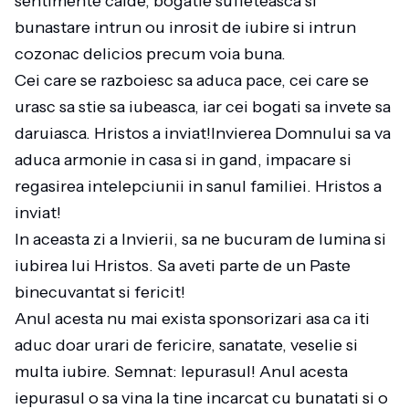
sentimente calde, bogatie sufleteasca si
bunastare intrun ou inrosit de iubire si intrun
cozonac delicios precum voia buna.
Cei care se razboiesc sa aduca pace, cei care se
urasc sa stie sa iubeasca, iar cei bogati sa invete sa
daruiasca. Hristos a inviat!Invierea Domnului sa va
aduca armonie in casa si in gand, impacare si
regasirea intelepciunii in sanul familiei. Hristos a
inviat!
In aceasta zi a Invierii, sa ne bucuram de lumina si
iubirea lui Hristos. Sa aveti parte de un Paste
binecuvantat si fericit!
Anul acesta nu mai exista sponsorizari asa ca iti
aduc doar urari de fericire, sanatate, veselie si
multa iubire. Semnat: Iepurasul! Anul acesta
iepurasul o sa vina la tine incarcat cu bunatati si o