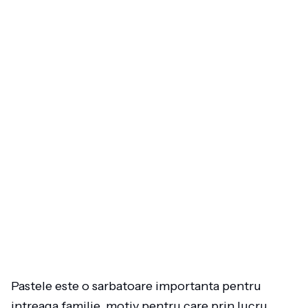
Pastele este o sarbatoare importanta pentru
intreaga familie, motiv pentru care prin lucru