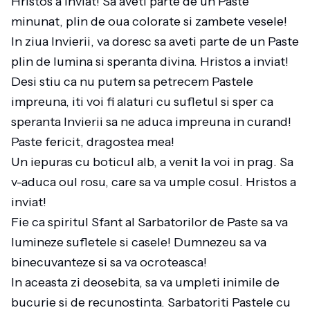
Hristos a inviat! Sa aveti parte de un Paste
minunat, plin de oua colorate si zambete vesele!
In ziua Invierii, va doresc sa aveti parte de un Paste
plin de lumina si speranta divina. Hristos a inviat!
Desi stiu ca nu putem sa petrecem Pastele
impreuna, iti voi fi alaturi cu sufletul si sper ca
speranta Invierii sa ne aduca impreuna in curand!
Paste fericit, dragostea mea!
Un iepuras cu boticul alb, a venit la voi in prag. Sa
v-aduca oul rosu, care sa va umple cosul. Hristos a
inviat!
Fie ca spiritul Sfant al Sarbatorilor de Paste sa va
lumineze sufletele si casele! Dumnezeu sa va
binecuvanteze si sa va ocroteasca!
In aceasta zi deosebita, sa va umpleti inimile de
bucurie si de recunostinta. Sarbatoriti Pastele cu