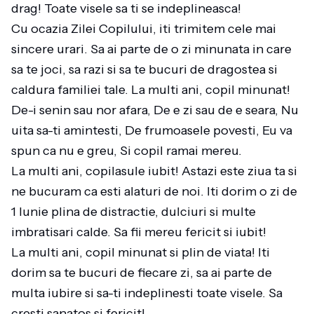
drag! Toate visele sa ti se indeplineasca!
Cu ocazia Zilei Copilului, iti trimitem cele mai
sincere urari. Sa ai parte de o zi minunata in care
sa te joci, sa razi si sa te bucuri de dragostea si
caldura familiei tale. La multi ani, copil minunat!
De-i senin sau nor afara, De e zi sau de e seara, Nu
uita sa-ti amintesti, De frumoasele povesti, Eu va
spun ca nu e greu, Si copil ramai mereu.
La multi ani, copilasule iubit! Astazi este ziua ta si
ne bucuram ca esti alaturi de noi. Iti dorim o zi de
1 Iunie plina de distractie, dulciuri si multe
imbratisari calde. Sa fii mereu fericit si iubit!
La multi ani, copil minunat si plin de viata! Iti
dorim sa te bucuri de fiecare zi, sa ai parte de
multa iubire si sa-ti indeplinesti toate visele. Sa
cresti sanatos si fericit!