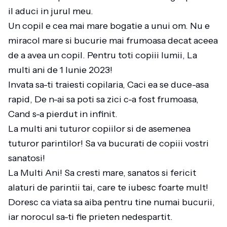
il aduci in jurul meu.
Un copil e cea mai mare bogatie a unui om. Nu e
miracol mare si bucurie mai frumoasa decat aceea
de a avea un copil. Pentru toti copiii lumii, La
multi ani de 1 Iunie 2023!
Invata sa-ti traiesti copilaria, Caci ea se duce-asa
rapid, De n-ai sa poti sa zici c-a fost frumoasa,
Cand s-a pierdut in infinit.
La multi ani tuturor copiilor si de asemenea
tuturor parintilor! Sa va bucurati de copiii vostri
sanatosi!
La Multi Ani! Sa cresti mare, sanatos si fericit
alaturi de parintii tai, care te iubesc foarte mult!
Doresc ca viata sa aiba pentru tine numai bucurii,
iar norocul sa-ti fie prieten nedespartit.