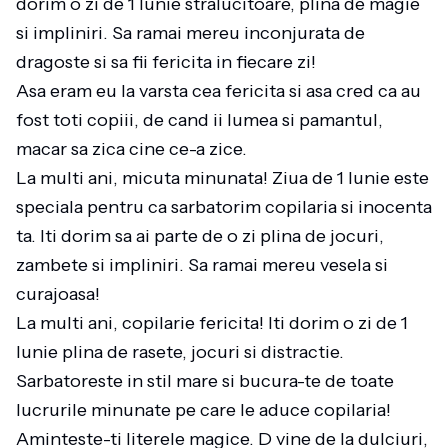
dorim o zi de 1 Iunie stralucitoare, plina de magie
si impliniri. Sa ramai mereu inconjurata de
dragoste si sa fii fericita in fiecare zi!
Asa eram eu la varsta cea fericita si asa cred ca au
fost toti copiii, de cand ii lumea si pamantul,
macar sa zica cine ce-a zice.
La multi ani, micuta minunata! Ziua de 1 Iunie este
speciala pentru ca sarbatorim copilaria si inocenta
ta. Iti dorim sa ai parte de o zi plina de jocuri,
zambete si impliniri. Sa ramai mereu vesela si
curajoasa!
La multi ani, copilarie fericita! Iti dorim o zi de 1
Iunie plina de rasete, jocuri si distractie.
Sarbatoreste in stil mare si bucura-te de toate
lucrurile minunate pe care le aduce copilaria!
Aminteste-ti literele magice. D vine de la dulciuri,