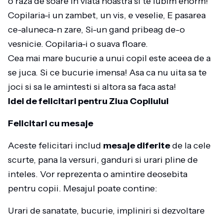
o raza de soare in viata noastra si te iubim enorm!
Copilaria-i un zambet, un vis, e veselie, E pasarea
ce-aluneca-n zare, Si-un gand pribeag de-o
vesnicie. Copilaria-i o suava floare.
Cea mai mare bucurie a unui copil este aceea de a
se juca. Si ce bucurie imensa! Asa ca nu uita sa te
joci si sa le amintesti si altora sa faca asta!
Idei de felicitari pentru Ziua Copilului
Felicitari cu mesaje
Aceste felicitari includ
mesaje diferite
de la cele
scurte, pana la versuri, ganduri si urari pline de
inteles. Vor reprezenta o amintire deosebita
pentru copii. Mesajul poate contine:
Urari de sanatate, bucurie, impliniri si dezvoltare