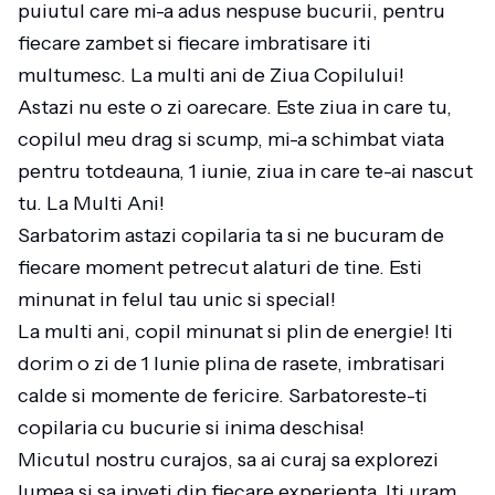
puiutul care mi-a adus nespuse bucurii, pentru
fiecare zambet si fiecare imbratisare iti
multumesc. La multi ani de Ziua Copilului!
Astazi nu este o zi oarecare. Este ziua in care tu,
copilul meu drag si scump, mi-a schimbat viata
pentru totdeauna, 1 iunie, ziua in care te-ai nascut
tu. La Multi Ani!
Sarbatorim astazi copilaria ta si ne bucuram de
fiecare moment petrecut alaturi de tine. Esti
minunat in felul tau unic si special!
La multi ani, copil minunat si plin de energie! Iti
dorim o zi de 1 Iunie plina de rasete, imbratisari
calde si momente de fericire. Sarbatoreste-ti
copilaria cu bucurie si inima deschisa!
Micutul nostru curajos, sa ai curaj sa explorezi
lumea si sa inveti din fiecare experienta. Iti uram