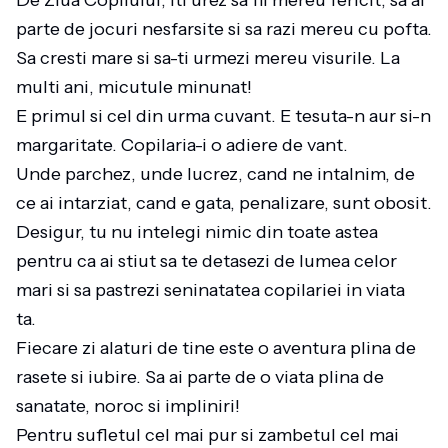
De Ziua Copilului, iti urez sa fii mereu fericit, sa ai
parte de jocuri nesfarsite si sa razi mereu cu pofta.
Sa cresti mare si sa-ti urmezi mereu visurile. La
multi ani, micutule minunat!
E primul si cel din urma cuvant. E tesuta-n aur si-n
margaritate. Copilaria-i o adiere de vant.
Unde parchez, unde lucrez, cand ne intalnim, de
ce ai intarziat, cand e gata, penalizare, sunt obosit.
Desigur, tu nu intelegi nimic din toate astea
pentru ca ai stiut sa te detasezi de lumea celor
mari si sa pastrezi seninatatea copilariei in viata
ta.
Fiecare zi alaturi de tine este o aventura plina de
rasete si iubire. Sa ai parte de o viata plina de
sanatate, noroc si impliniri!
Pentru sufletul cel mai pur si zambetul cel mai