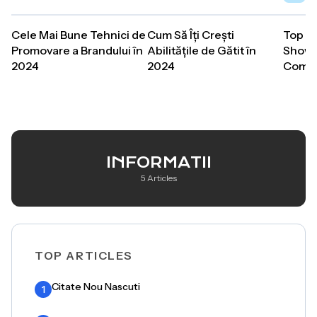
Cele Mai Bune Tehnici de
Cum Să Îți Crești
Top 2
Promovare a Brandului în
Abilitățile de Gătit în
Show-
2024
2024
Comed
INFORMATII
5 Articles
TOP ARTICLES
Citate Nou Nascuti
1