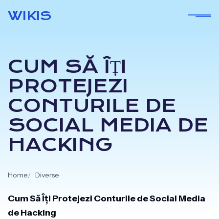
Skip
WIKIS
to
content
CUM SĂ ÎȚI
PROTEJEZI
CONTURILE DE
SOCIAL MEDIA DE
HACKING
Home
Diverse
Cum Să Îți Protejezi Conturile de Social Media
de Hacking