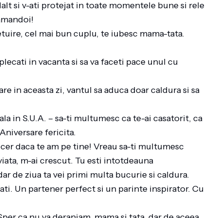
alalt si v-ati protejat in toate momentele bune si rele
i amandoi!
tuire, cel mai bun cuplu, te iubesc mama-tata.
plecati in vacanta si sa va faceti pace unul cu
are in aceasta zi, vantul sa aduca doar caldura si sa
la in S.U.A. – sa-ti multumesc ca te-ai casatorit, ca
. Aniversare fericita.
 cer daca te am pe tine! Vreau sa-ti multumesc
iata, m-ai crescut. Tu esti intotdeauna
 dar de ziua ta vei primi multa bucurie si caldura.
ati. Un partener perfect si un parinte inspirator. Cu
Sper ca nu va deranjam, mama si tata, dar de aceea