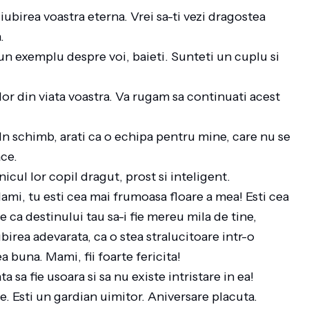
iubirea voastra eterna. Vrei sa-ti vezi dragostea
a.
 un exemplu despre voi, baieti. Sunteti un cuplu si
lor din viata voastra. Va rugam sa continuati acest
. In schimb, arati ca o echipa pentru mine, care nu se
face.
nicul lor copil dragut, prost si inteligent.
ami, tu esti cea mai frumoasa floare a mea! Esti cea
ca destinului tau sa-i fie mereu mila de tine,
ubirea adevarata, ca o stea stralucitoare intr-o
a buna. Mami, fii foarte fericita!
a sa fie usoara si sa nu existe intristare in ea!
ne. Esti un gardian uimitor. Aniversare placuta.