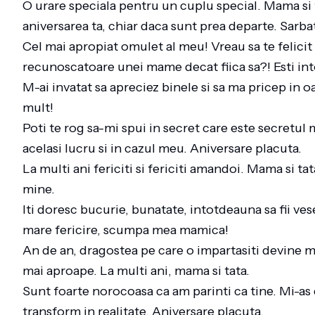
O urare speciala pentru un cuplu special. Mama si t
aniversarea ta, chiar daca sunt prea departe. Sarba
Cel mai apropiat omulet al meu! Vreau sa te felicit 
recunoscatoare unei mame decat fiica sa?! Esti into
M-ai invatat sa apreciez binele si sa ma pricep in o
mult!
Poti te rog sa-mi spui in secret care este secretul 
acelasi lucru si in cazul meu. Aniversare placuta.
La multi ani fericiti si fericiti amandoi. Mama si ta
mine.
Iti doresc bucurie, bunatate, intotdeauna sa fii vesel
mare fericire, scumpa mea mamica!
An de an, dragostea pe care o impartasiti devine ma
mai aproape. La multi ani, mama si tata.
Sunt foarte norocoasa ca am parinti ca tine. Mi-as d
transform in realitate. Aniversare placuta.