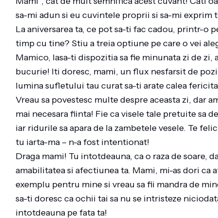
Mami”, cat de mult semnifica acest cuvant! Cati o
sa-mi adun si eu cuvintele proprii si sa-mi exprim 
La aniversarea ta, ce pot sa-ti fac cadou, printr-o 
timp cu tine? Stiu a treia optiune pe care o vei al
Mamico, lasa-ti dispozitia sa fie minunata zi de zi, 
bucurie! Iti doresc, mami, un flux nesfarsit de poz
lumina sufletului tau curat sa-ti arate calea fericit
Vreau sa povestesc multe despre aceasta zi, dar am
mai necesara fiinta! Fie ca visele tale pretuite sa de
iar ridurile sa apara de la zambetele vesele. Te felic
tu iarta-ma – n-a fost intentionat!
Draga mami! Tu intotdeauna, ca o raza de soare, dai
amabilitatea si afectiunea ta. Mami, mi-as dori ca a
exemplu pentru mine si vreau sa fii mandra de mine. 
sa-ti doresc ca ochii tai sa nu se intristeze niciod
intotdeauna pe fata ta!