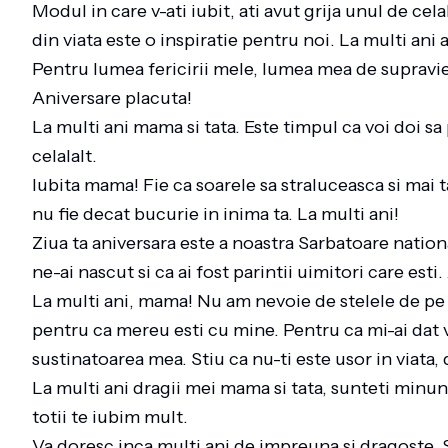
Modul in care v-ati iubit, ati avut grija unul de cel
din viata este o inspiratie pentru noi. La multi an
Pentru lumea fericirii mele, lumea mea de supravie
Aniversare placuta!
La multi ani mama si tata. Este timpul ca voi doi sa 
celalalt.
Iubita mama! Fie ca soarele sa straluceasca si mai t
nu fie decat bucurie in inima ta. La multi ani!
Ziua ta aniversara este a noastra Sarbatoare nationa
ne-ai nascut si ca ai fost parintii uimitori care esti
La multi ani, mama! Nu am nevoie de stelele de pe
pentru ca mereu esti cu mine. Pentru ca mi-ai dat v
sustinatoarea mea. Stiu ca nu-ti este usor in viata,
La multi ani dragii mei mama si tata, sunteti minun
totii te iubim mult.
Va doresc inca multi ani de impreuna si dragoste. 