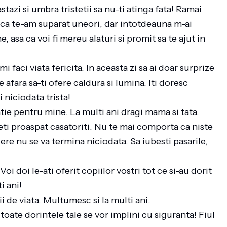
tazi si umbra tristetii sa nu-ti atinga fata! Ramai
u ca te-am suparat uneori, dar intotdeauna m-ai
, asa ca voi fi mereu alaturi si promit sa te ajut in
 faci viata fericita. In aceasta zi sa ai doar surprize
 afara sa-ti ofere caldura si lumina. Iti doresc
ii niciodata trista!
atie pentru mine. La multi ani dragi mama si tata.
teti proaspat casatoriti. Nu te mai comporta ca niste
ere nu se va termina niciodata. Sa iubesti pasarile,
Voi doi le-ati oferit copiilor vostri tot ce si-au dorit
ti ani!
ii de viata. Multumesc si la multi ani.
toate dorintele tale se vor implini cu siguranta! Fiul