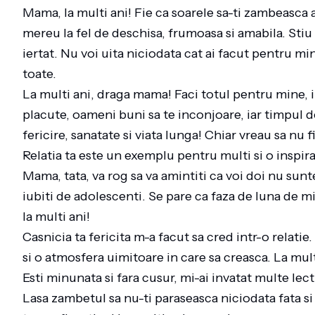
Mama, la multi ani! Fie ca soarele sa-ti zambeasca as
mereu la fel de deschisa, frumoasa si amabila. Sti
iertat. Nu voi uita niciodata cat ai facut pentru mine
toate.
La multi ani, draga mama! Faci totul pentru mine, imi
placute, oameni buni sa te inconjoare, iar timpul de
fericire, sanatate si viata lunga! Chiar vreau sa nu f
Relatia ta este un exemplu pentru multi si o inspir
Mama, tata, va rog sa va amintiti ca voi doi nu sun
iubiti de adolescenti. Se pare ca faza de luna de mi
la multi ani!
Casnicia ta fericita m-a facut sa cred intr-o relatie. 
si o atmosfera uimitoare in care sa creasca. La mul
Esti minunata si fara cusur, mi-ai invatat multe lect
Lasa zambetul sa nu-ti paraseasca niciodata fata si 