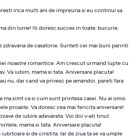
toresti inca multi ani de impreuna si eu continui sa
ma din lume! Iti doresc succes in toate, bucurie,
re zdravana de casatorie. Sunteti cei mai buni parinti
mediei noastre romantice. Am crescut urmand lupte cu
av. Va iubim, mama si tata. Aniversare placuta!
sau nu, dar cand va privesc pe amandoi, pareti fara
ma simt ca si cum sunt printesa casei. Nu ai omis
ele proaste. Va doresc cea mai fericita aniversare!
ozave de iubire adevarata. Voi doi v-ati tinut
mintele, mama si tata. Aniversare placuta!
ubitoare si de cinstita. Iar de ziua ta se va umple