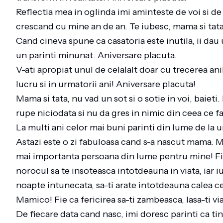
Reflectia mea in oglinda imi aminteste de voi si de 
crescand cu mine an de an. Te iubesc, mama si tat
Cand cineva spune ca casatoria este inutila, ii dau
un parinti minunat. Aniversare placuta.
V-ati apropiat unul de celalalt doar cu trecerea ani
lucru si in urmatorii ani! Aniversare placuta!
Mama si tata, nu vad un sot si o sotie in voi, baieti
rupe niciodata si nu da gres in nimic din ceea ce 
La multi ani celor mai buni parinti din lume de la u
Astazi este o zi fabuloasa cand s-a nascut mama. M
mai importanta persoana din lume pentru mine! Fie 
norocul sa te insoteasca intotdeauna in viata, iar i
noapte intunecata, sa-ti arate intotdeauna calea ce
Mamico! Fie ca fericirea sa-ti zambeasca, lasa-ti viat
De fiecare data cand nasc, imi doresc parinti ca ti