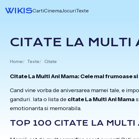
Skip
WIKIS
Carti
Cinema
Jocuri
Texte
to
content
CITATE LA MULTI
Home
Texte
Citate
Citate La Multi Ani Mama: Cele mai frumoase si
Cand vine vorba de aniversarea mamei tale, e import
ganduri. Iata o lista de
citate La Multi Ani Mama
s
emotionanta si memorabila.
TOP 100 CITATE LA MULTI