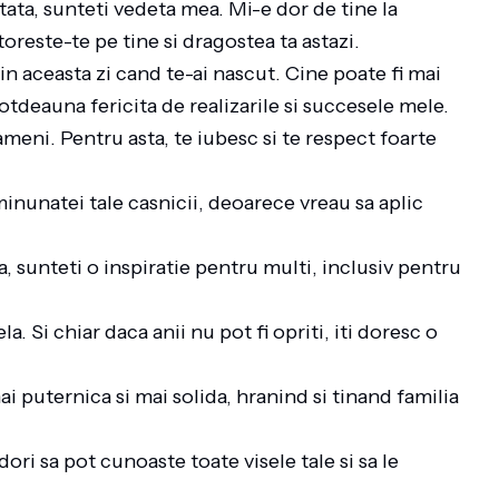
ata, sunteti vedeta mea. Mi-e dor de tine la
toreste-te pe tine si dragostea ta astazi.
in aceasta zi cand te-ai nascut. Cine poate fi mai
tdeauna fericita de realizarile si succesele mele.
ameni. Pentru asta, te iubesc si te respect foarte
minunatei tale casnicii, deoarece vreau sa aplic
ta, sunteti o inspiratie pentru multi, inclusiv pentru
a. Si chiar daca anii nu pot fi opriti, iti doresc o
i puternica si mai solida, hranind si tinand familia
ori sa pot cunoaste toate visele tale si sa le