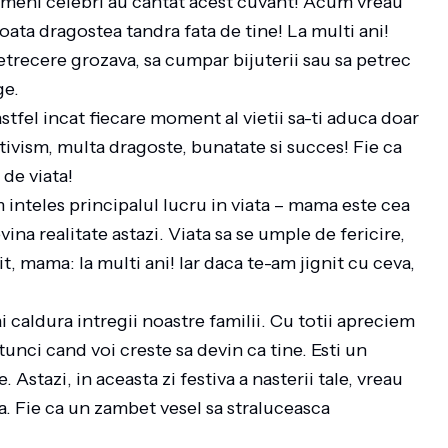
ameni celebri au cantat acest cuvant! Acum vreau
toata dragostea tandra fata de tine! La multi ani!
petrecere grozava, sa cumpar bijuterii sau sa petrec
ege.
astfel incat fiecare moment al vietii sa-ti aduca doar
itivism, multa dragoste, bunatate si succes! Fie ca
a de viata!
 inteles principalul lucru in viata – mama este cea
vina realitate astazi. Viata sa se umple de fericire,
it, mama: la multi ani! Iar daca te-am jignit cu ceva,
 caldura intregii noastre familii. Cu totii apreciem
tunci cand voi creste sa devin ca tine. Esti un
Astazi, in aceasta zi festiva a nasterii tale, vreau
ata. Fie ca un zambet vesel sa straluceasca