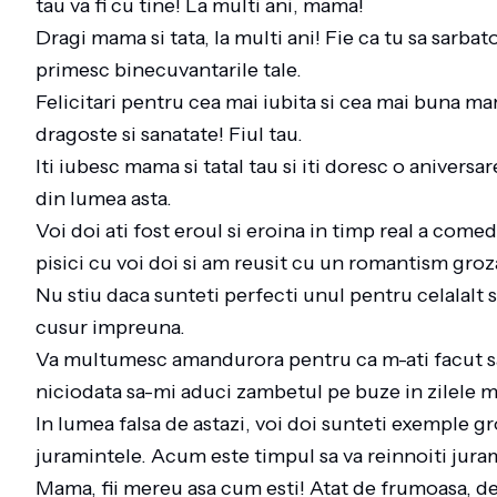
tau va fi cu tine! La multi ani, mama!
Dragi mama si tata, la multi ani! Fie ca tu sa sarba
primesc binecuvantarile tale.
Felicitari pentru cea mai iubita si cea mai buna ma
dragoste si sanatate! Fiul tau.
Iti iubesc mama si tatal tau si iti doresc o aniversa
din lumea asta.
Voi doi ati fost eroul si eroina in timp real a co
pisici cu voi doi si am reusit cu un romantism groz
Nu stiu daca sunteti perfecti unul pentru celalalt 
cusur impreuna.
Va multumesc amandurora pentru ca m-ati facut sa 
niciodata sa-mi aduci zambetul pe buze in zilele m
In lumea falsa de astazi, voi doi sunteti exemple gr
juramintele. Acum este timpul sa va reinnoiti jura
Mama, fii mereu asa cum esti! Atat de frumoasa, de i