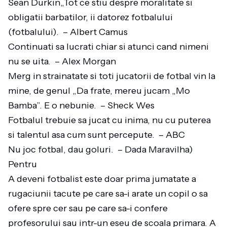
Sean Durkin​​​„Tot ce stiu despre moralitate si
obligatii barbatilor, ii datorez fotbalului
(fotbalului). – Albert Camus
Continuati sa lucrati chiar si atunci cand nimeni
nu se uita. – Alex Morgan
Merg in strainatate si toti jucatorii de fotbal vin la
mine, de genul „Da frate, mereu jucam „Mo
Bamba”. E o nebunie. – Sheck Wes
Fotbalul trebuie sa jucat cu inima, nu cu puterea
si talentul asa cum sunt percepute. – ABC
Nu joc fotbal, dau goluri. – Dada Maravilha)
Pentru
A deveni fotbalist este doar prima jumatate a
rugaciunii tacute pe care sa-i arate un copil o sa
ofere spre cer sau pe care sa-i confere
profesorului sau intr-un eseu de scoala primara. A