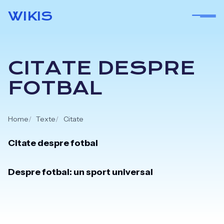
Skip
WIKIS
to
content
CITATE DESPRE
FOTBAL
Home
Texte
Citate
Citate despre fotbal
Despre fotbal: un sport universal