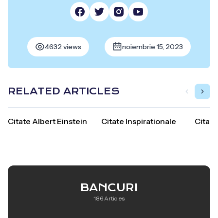
4632 views
noiembrie 15, 2023
RELATED ARTICLES
Citate Albert Einstein
Citate Inspirationale
Citate
BANCURI
186 Articles