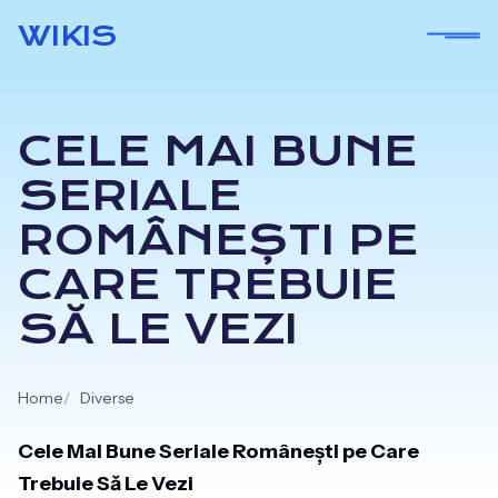
Skip
WIKIS
to
content
CELE MAI BUNE
SERIALE
ROMÂNEȘTI PE
CARE TREBUIE
SĂ LE VEZI
Home
Diverse
Cele Mai Bune Seriale Românești pe Care
Trebuie Să Le Vezi