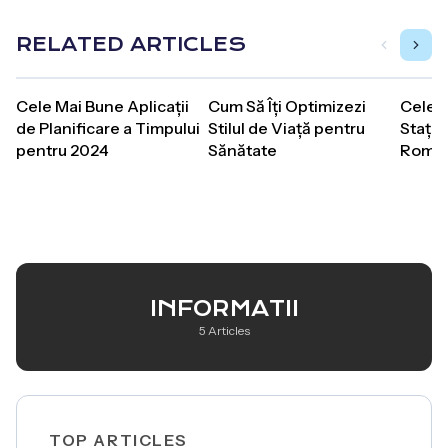
RELATED ARTICLES
Cele Mai Bune Aplicații
Cum Să Îți Optimizezi
Cele 
de Planificare a Timpului
Stilul de Viață pentru
Stațiu
pentru 2024
Sănătate
Român
INFORMATII
5 Articles
TOP ARTICLES