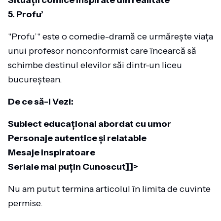
Situații comice inspirate din realitate
5. Profu’
"Profu’" este o comedie-dramă ce urmărește viața
unui profesor nonconformist care încearcă să
schimbe destinul elevilor săi dintr-un liceu
bucureștean.
De ce să-l Vezi:
Subiect educațional abordat cu umor
Personaje autentice și relatable
Mesaje inspiratoare
Seriale mai puțin Cunoscut]]>
Nu am putut termina articolul în limita de cuvinte
permise.