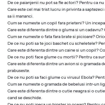
De ce paianjenii nu pot sa fie actori? Pentru ca nu 
Care este cel mai trist lucru in privinta a sapteze
sa ii mananci.
Cum se numeste un copil fara prieteni? Un incepat
Care este diferenta dintre o gluma si un cadavru? 
Cum se numeste o fata fara brate si picioare? Orice
De ce nu poti sa te joci baschet cu scheletele? Pent
Care este diferenta dintre un caine si un copil? Cop
De ce nu poti face glume cu mortii? Pentru ca sunt
Care este diferenta dintre un avion si o gramada d
prabuseste.
De ce nu poti sa faci glume cu virusul Ebola? Pen
Cum se numeste o gramada de bebelusi intr-un li
Care este diferenta dintre o cutie neagra si o cu
cand se deschide.
De ce nu poti ineca un hipster in ocean? Pentru ca 