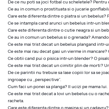
De ce nu poti sa joci fotbal cu scheletele? Pentru c
Ce au in comun o prostituata si o jucarie gonflabil
Care este diferenta dintre o piatra si un bebelus? 
Ce se intampla cand arunci un bebelus intr-un ble
Care este diferenta dintre o cutie neagra si un b
Ce au in comun un bebelus si o grenada? Amandoi
Ce este mai trist decat un bebelus plangand intr
Ce este mai rau decat gasi un vierme in mancare?
Ce obtii cand pui o pisica intr-un blender? O pisa
Ce este mai trist decat un cimitir plin de morti? Un
De ce parintii nu trebuie sa lase copiii lor sa se j
ingroape cu „perspective”.
Cum faci un ponei sa planga? Il ucizi pe mama lui
Ce este mai trist decat a lovi un bebelus cu o rach
racheta.
Care este diferenta dintre o masina si un cadavru