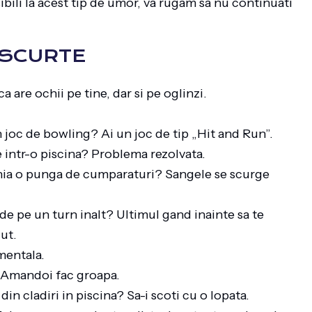
bili la acest tip de umor, va rugam sa nu continuati
 SCURTE
a are ochii pe tine, dar si pe oglinzi.
n joc de bowling? Ai un joc de tip „Hit and Run”.
e intr-o piscina? Problema rezolvata.
nghia o punga de cumparaturi? Sangele se scurge
 de pe un turn inalt? Ultimul gand inainte sa te
zut.
imentala.
u? Amandoi fac groapa.
in cladiri in piscina? Sa-i scoti cu o lopata.