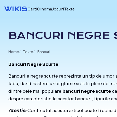
Skip
WIKIS
Carti
Cinema
Jocuri
Texte
to
content
BANCURI NEGRE
Home
Texte
Bancuri
Bancuri Negre Scurte
Bancurile negre scurte reprezinta un tip de umor 
tabu, dand nastere unor glume si sotii pline de iron
dintre cele mai populare
bancuri negre scurte
ca
despre caracteristicile acestor bancuri, tipurile a
Atentie:
Continutul acestui articol poate fi consid