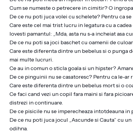
Cum se numeste o petrecere in cimitir? O ingrop
De ce nu poti juca volei cu schelete? Pentru ca se 
Care este cel mai trist lucru in legatura cu a cadea
lovesti pamantul: „Mda, asta nu s-a incheiat asa c
De ce nu poti sa joci baschet cu oamenii de culoare?
Care este diferenta dintre un bebelus si o punga
mai multe lucruri.
Ce au in comun o sticla goala si un hipster? Aman
De ce pinguinii nu se casatoresc? Pentru ca le-ar
Care este diferenta dintre un bebelus mort si o c
Ce faci cand vezi un copil fara maini si fara picioar
distrezi in continuare.
De ce pisicile nu se imperecheaza intotdeauna in 
De ce nu poti juca jocul „Ascunde si Cauta” cu un
odihna.