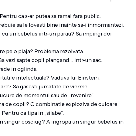
Pentru ca s-ar putea sa ramai fara public.
ebuie sa le lovesti bine inainte sa-i inmormantezi.
r cu un bebelus intr-un parau? Sa impingi doi
are pe o plaja? Problema rezolvata.
 Sa vezi sapte copii plangand… intr-un sac.
 vede in oglinda.
tatile intelectuale? Vaduva lui Einstein.
care? Sa gasesti jumatate de vierme.
e bucure de momentul sau de „revenire”.
ina de copii? O combinatie exploziva de culoare.
 Pentru ca tipa in „silabe”.
-un singur cosciug? A ingropa un singur bebelus in