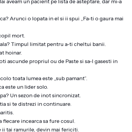
i aveam un pacient pe lista de asteptare, dar mi-a
? Arunci o lopata in el si ii spui „Fa-ti o gaura mai
 copil mort.
ala? Timpul limitat pentru a-ti cheltui banii.
at hoinar.
ti ascunde propriul ou de Paste si sa-l gasesti in
acolo toata lumea este „sub pamant”.
ca este un lider solo.
apa? Un sezon de inot sincronizat.
ia si te distrezi in continuare.
aritis.
 fiecare incearca sa fure cosul.
i tai ramurile, devin mai fericiti.