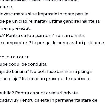
aciune.
lovesc mereu si se imprastie in toate partile.
 de pe un cladire inalta? Ultima gandire inainte sa
um era prevazut.
 Pentru ca toti „saritorii” sunt in cimitir.
 de cumparaturi? In punga de cumparaturi poti pune
doi nu au gust.
 rupe codul de conduita.
oaja de banana? Nu poti face banana sa planga.
e pe plaja? Ii arunci un prosop si te duci sa te
public? Pentru ca sunt creaturi private.
 cadavru? Pentru ca este in permanenta stare de