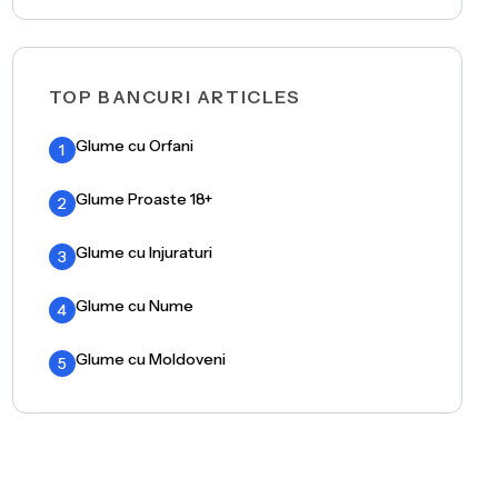
TOP BANCURI ARTICLES
Glume cu Orfani
1
Glume Proaste 18+
2
Glume cu Injuraturi
3
Glume cu Nume
4
Glume cu Moldoveni
5