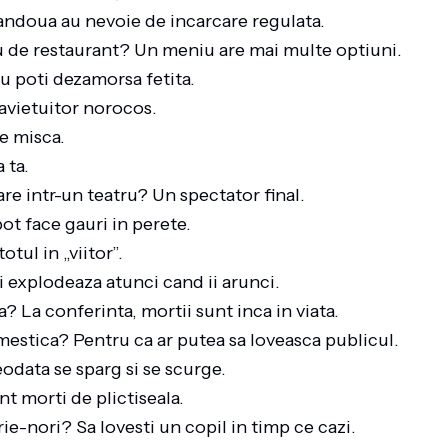
ndoua au nevoie de incarcare regulata.
iu de restaurant? Un meniu are mai multe optiuni.
Nu poti dezamorsa fetita.
avietuitor norocos.
se misca.
a ta.
re intr-un teatru? Un spectator final.
ot face gauri in perete.
otul in „viitor”.
 explodeaza atunci cand ii arunci.
a? La conferinta, mortii sunt inca in viata.
mestica? Pentru ca ar putea sa loveasca publicul.
eodata se sparg si se scurge.
nt morti de plictiseala.
rie-nori? Sa lovesti un copil in timp ce cazi.