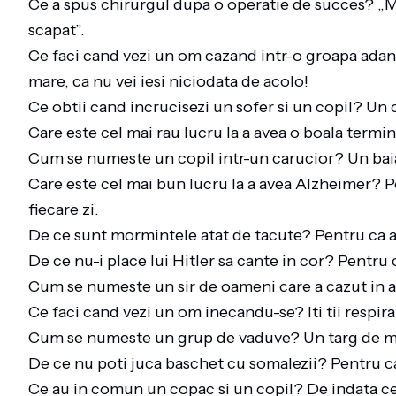
Ce a spus chirurgul dupa o operatie de succes? „Ma
scapat”.
Ce faci cand vezi un om cazand intr-o groapa adanca
mare, ca nu vei iesi niciodata de acolo!
Ce obtii cand incrucisezi un sofer si un copil? Un
Care este cel mai rau lucru la a avea o boala termin
Cum se numeste un copil intr-un carucior? Un bai
Care este cel mai bun lucru la a avea Alzheimer? Po
fiecare zi.
De ce sunt mormintele atat de tacute? Pentru ca 
De ce nu-i place lui Hitler sa cante in cor? Pentru 
Cum se numeste un sir de oameni care a cazut in 
Ce faci cand vezi un om inecandu-se? Iti tii respirat
Cum se numeste un grup de vaduve? Un targ de m
De ce nu poti juca baschet cu somalezii? Pentru ca
Ce au in comun un copac si un copil? De indata ce i