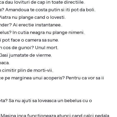
a dau lovituri de cap in toate directiile.
a? Amandoua te costa putin si iti pot da boli.
Piatra nu plange cand o lovesti.
nder? Ai erectie instantanee.
ebelus? In cutia neagra nu plange nimeni.
 pot face o camera sa sune.
-un cos de gunoi? Unul mort.
 Gasi jumatate de vierme.
loaca.
 cimitir plin de morti-vii.
oace pe marginea unui acoperis? Pentru ca vor sa ii
.
eta? Sa nu ajuti sa loveasca un bebelus cu o
? Masina inca functioneaza atunci cand calci pedala