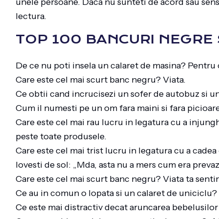
unele persoane. Daca nu sunteti de acord sau sensi
lectura.
TOP 100 BANCURI NEGRE
De ce nu poti insela un calaret de masina? Pentru c
Care este cel mai scurt banc negru? Viata.
Ce obtii cand incrucisezi un sofer de autobuz si u
Cum il numesti pe un om fara maini si fara picioar
Care este cel mai rau lucru in legatura cu a inju
peste toate produsele.
Care este cel mai trist lucru in legatura cu a cadea
lovesti de sol: „Mda, asta nu a mers cum era preva
Care este cel mai scurt banc negru? Viata ta sent
Ce au in comun o lopata si un calaret de unicicl
Ce este mai distractiv decat aruncarea bebelusilor d