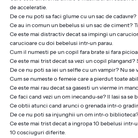
de acceleratie.
De ce nu poti sa faci glume cu un sac de cadavre? 
Ce au in comun un bebelus si un sac de ciment? Tr
Ce este mai distractiv decat sa impingi un carucio
carucioare cu doi bebelusi intr-un parau.
Cum il numesti pe un copil fara brate si fara picio
Ce este mai trist decat sa vezi un copil plangand?
De ce nu poti sa iei un selfie cu un vampir? Nu se
Cum se numeste o femeie care a pierdut toate abili
Ce este mai rau decat sa gasesti un vierme in man
Ce faci cand vezi un om inecandu-se? Il lasi sa s
Ce obtii atunci cand arunci o grenada intr-o grad
De ce nu poti sa injunghii un om intr-o biblioteca?
Ce este mai trist decat a ingropa 10 bebelusi intr
10 cosciuguri diferite.