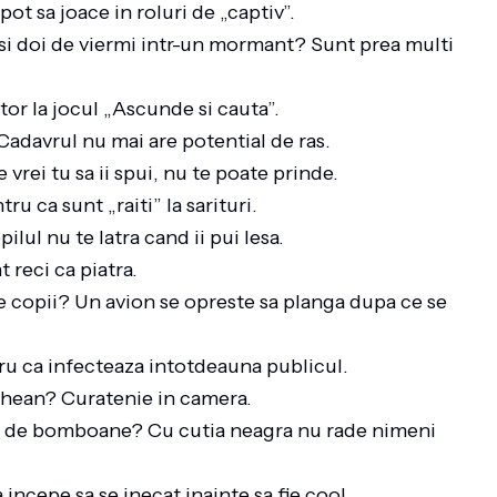
pot sa joace in roluri de „captiv”.
ci si doi de viermi intr-un mormant? Sunt prea multi
or la jocul „Ascunde si cauta”.
Cadavrul nu mai are potential de ras.
 vrei tu sa ii spui, nu te poate prinde.
ru ca sunt „raiti” la sarituri.
ilul nu te latra cand ii pui lesa.
 reci ca piatra.
e copii? Un avion se opreste sa planga dupa ce se
tru ca infecteaza intotdeauna publicul.
ghean? Curatenie in camera.
tie de bomboane? Cu cutia neagra nu rade nimeni
incepe sa se inecat inainte sa fie cool.