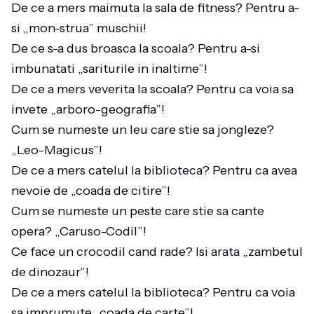
De ce a mers maimuta la sala de fitness? Pentru a-
si „mon-strua” muschii!
De ce s-a dus broasca la scoala? Pentru a-si
imbunatati „sariturile in inaltime”!
De ce a mers veverita la scoala? Pentru ca voia sa
invete „arboro-geografia”!
Cum se numeste un leu care stie sa jongleze?
„Leo-Magicus”!
De ce a mers catelul la biblioteca? Pentru ca avea
nevoie de „coada de citire”!
Cum se numeste un peste care stie sa cante
opera? „Caruso-Codil”!
Ce face un crocodil cand rade? Isi arata „zambetul
de dinozaur”!
De ce a mers catelul la biblioteca? Pentru ca voia
sa imprumute „coada de carte”!