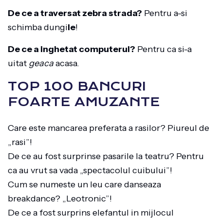
De ce a traversat zebra strada?
Pentru a-si
schimba dungi
le
!
De ce a inghetat computerul?
Pentru ca si-a
uitat
geaca
acasa.
TOP 100 BANCURI
FOARTE AMUZANTE
Care este mancarea preferata a rasilor? Piureul de
„rasi”!
De ce au fost surprinse pasarile la teatru? Pentru
ca au vrut sa vada „spectacolul cuibului”!
Cum se numeste un leu care danseaza
breakdance? „Leotronic”!
De ce a fost surprins elefantul in mijlocul