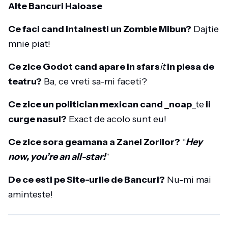
Alte Bancuri Haioase
Ce faci cand intalnesti un Zombie Mibun?
Dajtie
mnie piat!
Ce zice Godot cand apare in sfars
it
in piesa de
teatru?
Ba, ce vreti sa-mi faceti?
Ce zice un politician mexican cand _noap
_te
ii
curge nasul?
Exact de acolo sunt eu!
Ce zice sora geamana a Zanei Zorilor?
“
Hey
now, you’re an all-star!
”
De ce esti pe Site-urile de Bancuri?
Nu-mi mai
aminteste!