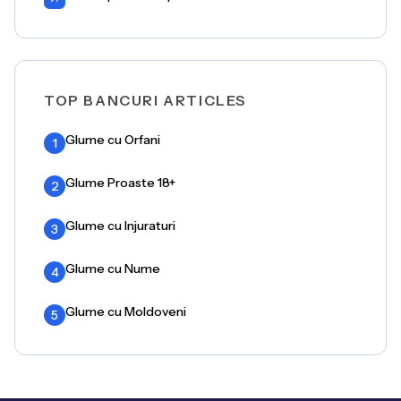
TOP BANCURI ARTICLES
Glume cu Orfani
1
Glume Proaste 18+
2
Glume cu Injuraturi
3
Glume cu Nume
4
Glume cu Moldoveni
5