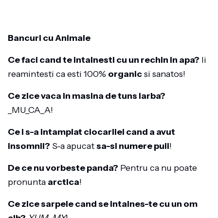
Bancuri cu Animale
Ce faci cand te intalnesti cu un rechin in apa?
Ii
reamintesti ca esti 100%
organic
si sanatos!
Ce zice vaca in masina de tuns iarba?
_MU_CA_A!
Ce i s-a intamplat ciocarliei cand a avut
insomnii?
S-a apucat
sa-si numere puii
!
De ce nu vorbeste panda?
Pentru ca nu poate
pronunta
arctica
!
Ce zice sarpele cand se intalnes-te cu un om