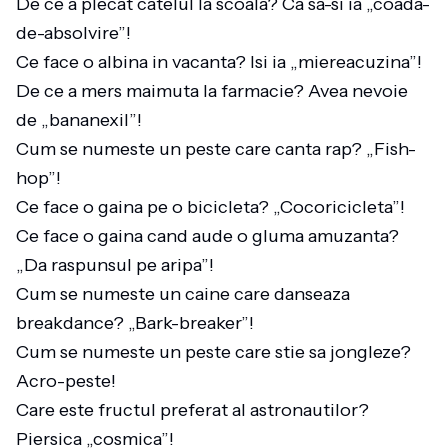
De ce a plecat catelul la scoala? Ca sa-si ia „coada-
de-absolvire”!
Ce face o albina in vacanta? Isi ia „miereacuzina”!
De ce a mers maimuta la farmacie? Avea nevoie
de „bananexil”!
Cum se numeste un peste care canta rap? „Fish-
hop”!
Ce face o gaina pe o bicicleta? „Cocoricicleta”!
Ce face o gaina cand aude o gluma amuzanta?
„Da raspunsul pe aripa”!
Cum se numeste un caine care danseaza
breakdance? „Bark-breaker”!
Cum se numeste un peste care stie sa jongleze?
Acro-peste!
Care este fructul preferat al astronautilor?
Piersica „cosmica”!