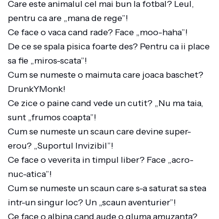
Care este animalul cel mai bun la fotbal? Leul,
pentru ca are „mana de rege”!
Ce face o vaca cand rade? Face „moo-haha”!
De ce se spala pisica foarte des? Pentru ca ii place
sa fie „miros-scata”!
Cum se numeste o maimuta care joaca baschet?
DrunkYMonk!
Ce zice o paine cand vede un cutit? „Nu ma taia,
sunt „frumos coapta”!
Cum se numeste un scaun care devine super-
erou? „Suportul Invizibil”!
Ce face o veverita in timpul liber? Face „acro-
nuc-atica”!
Cum se numeste un scaun care s-a saturat sa stea
intr-un singur loc? Un „scaun aventurier”!
Ce face o albina cand aude o gluma amuzanta?