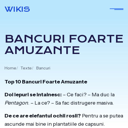
Skip
WIKIS
to
content
BANCURI FOARTE
AMUZANTE
Home
Texte
Bancuri
Top 10 Bancuri Foarte Amuzante
Doi iepuri se intalnesc:
– Ce faci? – Ma duc la
Pentagon
. – La ce? – Sa fac distrugere masiva.
De ce are elefantul ochii rosii?
Pentru a se putea
ascunde mai bine in plantatiile de capsuni.