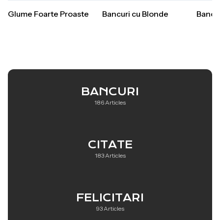
Glume Foarte Proaste
Bancuri cu Blonde
Bancur
BANCURI
186 Articles
CITATE
183 Articles
FELICITARI
93 Articles