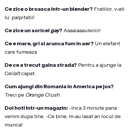
Ce zice o broasca intr-un blender?
Fratilor, v-ati
lu’ palpitatii!
Ce zice un soricel
gay
?
Aaaaiaaauleiiiii!
Ce e mare, gri si arunca fum in aer?
Un elefant
care fumeaza.
De ce a trecut gaina strada?
Pentru a ajunge la
Cel
lalt
capat.
Cum ajungi din Romania in America pe jos?
Treci pe
O
r
ange Crush
.
Doi hoti intr-un magazin:
-Inca 3 minute pana
venim dupa tine. -Ce bine, m-au lasat an locul de
munca!