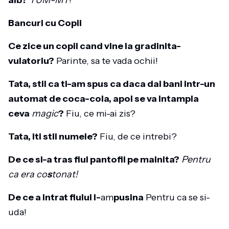
alb?
YUM-MY
!
Bancuri cu Copii
Ce zice un copil cand vine la gradinita-
vulatoriu?
Parinte, sa te vada ochii!
Tata, stii ca ti-am spus ca daca dai bani intr-un
automat de coca-cola, apoi se va intampla
ceva
magic
?
Fiu, ce mi-ai zis?
Tata, iti stii numele?
Fiu, de ce intrebi?
De ce si-a tras fiul pantofii pe mainita?
Pentru
ca era co
s
tonat!
De ce a intrat fiului l-
am
pusina
Pentru ca se si-
uda!